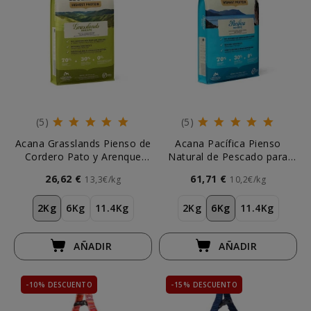
(5)
(5)
Acana Grasslands Pienso de
Acana Pacífica Pienso
Cordero Pato y Arenque
Natural de Pescado para
para Perros
Perro
26,62 €
61,71 €
13,3€/kg
10,2€/kg
2Kg
6Kg
11.4Kg
2Kg
6Kg
11.4Kg
AÑADIR
AÑADIR
-10% DESCUENTO
-15% DESCUENTO