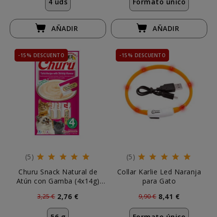
4 uds
Formato único
AÑADIR
AÑADIR
-15% DESCUENTO
-15% DESCUENTO
(5)
(5)
Churu Snack Natural de
Collar Karlie Led Naranja
Atún con Gamba (4x14g)
para Gato
para Gatos
2,76 €
8,41 €
3,25 €
9,90 €
56 g
Formato único