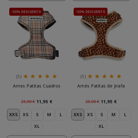
-50% DESCUENTO
-50% DESCUENTO
(5)
(5)
Arnes Patitas Cuadros
Arnés Patitas de Jirafa
11,95 €
11,95 €
23,90 €
23,90 €
XXS
XS
S
M
L
XXS
XS
S
M
L
XL
XL