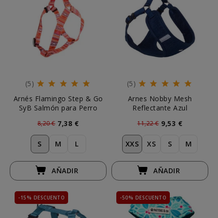
(5)
(5)
Arnés Flamingo Step & Go
Arnes Nobby Mesh
SyB Salmón para Perro
Reflectante Azul
7,38 €
9,53 €
8,20 €
11,22 €
S
M
L
XXS
XS
S
M
AÑADIR
AÑADIR
-15% DESCUENTO
-50% DESCUENTO