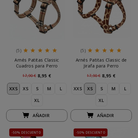
(5)
(5)
Arnés Patitas Classic
Arnés Patitas Classic de
Cuadros para Perro
Jirafa para Perro
8,95 €
8,95 €
17,90 €
17,90 €
XXS
XS
S
M
L
XXS
XS
S
M
L
XL
XL
AÑADIR
AÑADIR
-50% DESCUENTO
-50% DESCUENTO