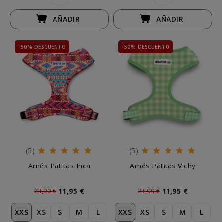
AÑADIR
AÑADIR
-50% DESCUENTO
-50% DESCUENTO
(5)
(5)
Arnés Patitas Inca
Arnés Patitas Vichy
11,95 €
11,95 €
23,90 €
23,90 €
XXS
XS
S
M
L
XXS
XS
S
M
L