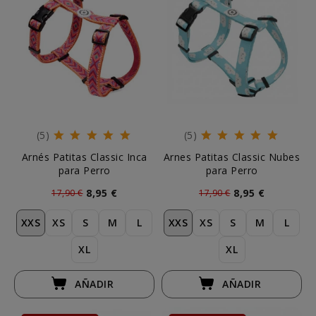
(5)
(5)
Arnés Patitas Classic Inca
Arnes Patitas Classic Nubes
para Perro
para Perro
8,95 €
8,95 €
17,90 €
17,90 €
XXS
XS
S
M
L
XXS
XS
S
M
L
XL
XL
AÑADIR
AÑADIR