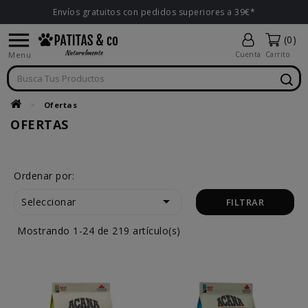
Envíos gratuitos con pedidos superiores a 39€*

(0)
Menu
Cuenta
Carrito
Ofertas
OFERTAS
Ordenar por:

Seleccionar
FILTRAR
Mostrando 1-24 de 219 artículo(s)