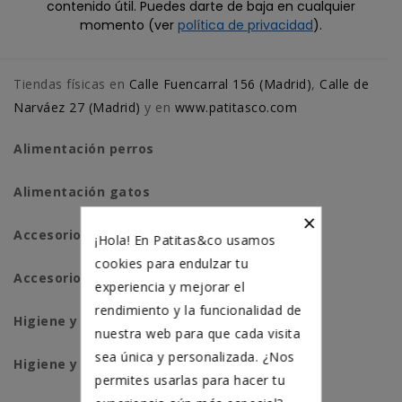
contenido útil. Puedes darte de baja en cualquier
momento (ver
política de privacidad
).
Tiendas físicas en
Calle Fuencarral 156 (Madrid)
,
Calle de
Narváez 27 (Madrid)
y en
www.patitasco.com
Alimentación perros
Alimentación gatos
×
Accesorios perros
¡Hola! En Patitas&co usamos
cookies para endulzar tu
Accesorios para gatos
experiencia y mejorar el
rendimiento y la funcionalidad de
Higiene y salud perros
nuestra web para que cada visita
sea única y personalizada. ¿Nos
Higiene y salud gatos
permites usarlas para hacer tu