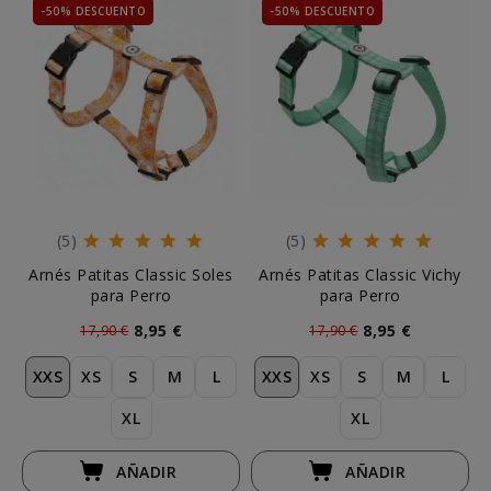
-50% DESCUENTO
-50% DESCUENTO
(5)
(5)
Arnés Patitas Classic Soles
Arnés Patitas Classic Vichy
para Perro
para Perro
8,95 €
8,95 €
17,90 €
17,90 €
XXS
XS
S
M
L
XXS
XS
S
M
L
XL
XL
AÑADIR
AÑADIR