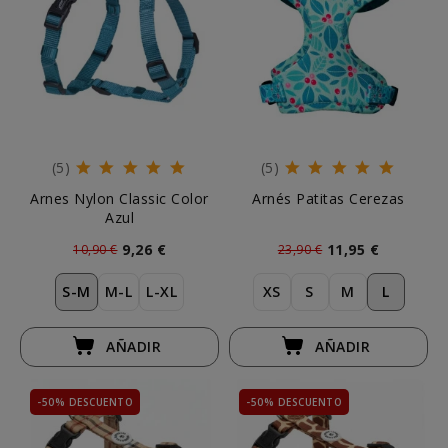
(5)
(5)
Arnes Nylon Classic Color
Arnés Patitas Cerezas
Azul
9,26 €
11,95 €
10,90 €
23,90 €
S-M
M-L
L-XL
XS
S
M
L
AÑADIR
AÑADIR
-50% DESCUENTO
-50% DESCUENTO