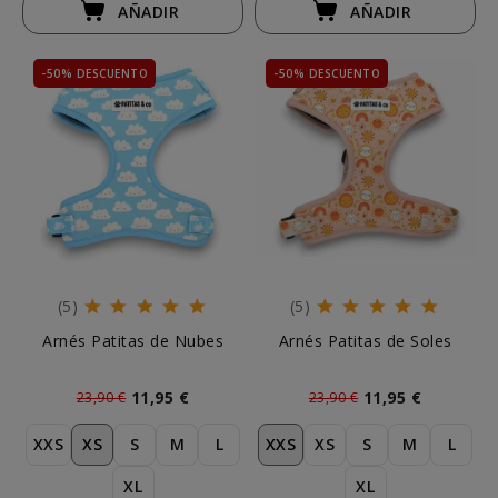
AÑADIR
AÑADIR
-50% DESCUENTO
-50% DESCUENTO
(5)
(5)
Arnés Patitas de Nubes
Arnés Patitas de Soles
11,95 €
11,95 €
23,90 €
23,90 €
XXS
XS
S
M
L
XXS
XS
S
M
L
XL
XL