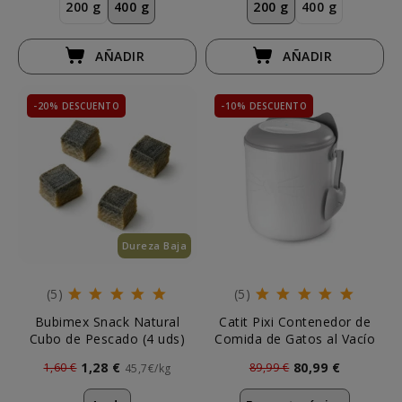
200 g
400 g
200 g
400 g
AÑADIR
AÑADIR
-20% DESCUENTO
-10% DESCUENTO
Dureza Baja
(5)
(5)
Bubimex Snack Natural
Catit Pixi Contenedor de
Cubo de Pescado (4 uds)
Comida de Gatos al Vacío
1,28 €
80,99 €
1,60 €
89,99 €
45,7€/kg