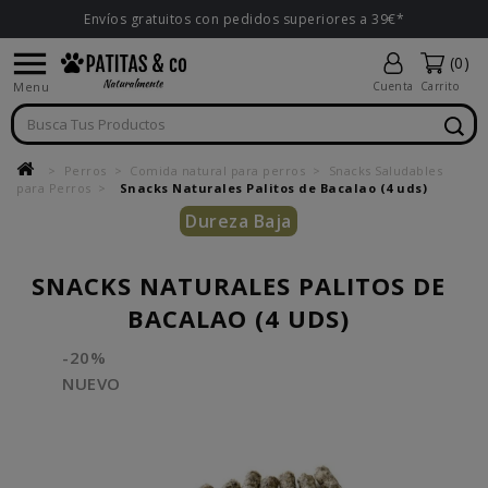
Envíos gratuitos con pedidos superiores a 39€*

(0)
Menu
Cuenta
Carrito
Perros
Comida natural para perros
Snacks Saludables
para Perros
Snacks Naturales Palitos de Bacalao (4 uds)
Dureza Baja
SNACKS NATURALES PALITOS DE
BACALAO (4 UDS)
-20%
NUEVO