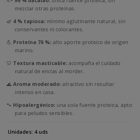
🐟
96 % bacalao:
única fuente proteica, sin
mezclar otras proteínas.
🌿
4 % tapioca:
mínimo aglutinante natural, sin
conservantes ni colorantes.
💪
Proteína 76 %:
alto aporte proteico de origen
marino.
🦷
Textura masticable:
acompaña el cuidado
natural de encías al morder.
🌊
Aroma moderado:
atractivo sin resultar
intenso en casa.
🐾
Hipoalergénico:
una sola fuente proteica, apto
para peludos sensibles.
Unidades: 4 uds