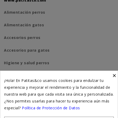
www.patitasco.com
Alimentación perros
Alimentación gatos
Accesorios perros
Accesorios para gatos
Higiene y salud perros
×
Higiene y salud gatos
¡Hola! En Patitas&co usamos cookies para endulzar tu
experiencia y mejorar el rendimiento y la funcionalidad de
Suplementación natural
nuestra web para que cada visita sea única y personalizada.
Otros
¿Nos permites usarlas para hacer tu experiencia aún más
especial?
Política de Protección de Datos
Nuestras tiendas