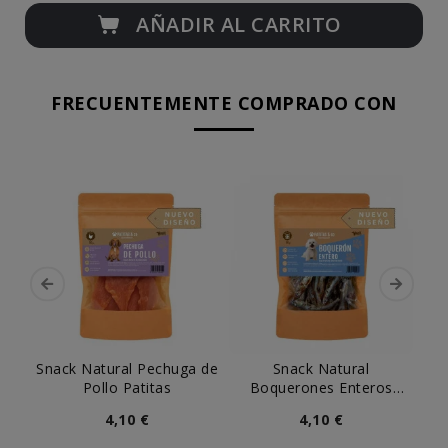
AÑADIR AL CARRITO
FRECUENTEMENTE COMPRADO CON
Snack Natural Pechuga de
Snack Natural
Pollo Patitas
Boquerones Enteros
C
Patitas
4,10 €
4,10 €