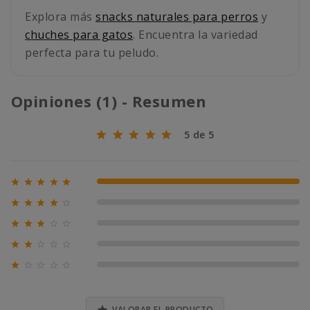
Explora más
snacks naturales para perros
y
chuches para gatos
. Encuentra la variedad
perfecta para tu peludo.
Opiniones (1) - Resumen
5 de 5





100% (1)





0% (0)





0% (0)





0% (0)





0% (0)
VALORAR EL PRODUCTO