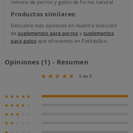
inmune de perros y gatos de forma natural.
Productos similares:
Descubre más opciones en nuestra selección
de
suplementos para perros
y
suplementos
para gatos
que ofrecemos en Patitas&co.
Opiniones (1) - Resumen
5 de 5





100% (1)





0% (0)





0% (0)





0% (0)




