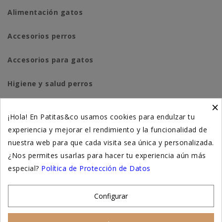
Alimentación gatos
Accesorios perros
Accesorios para gatos
Higiene y salud perros
×
Higiene y salud gatos
¡Hola! En Patitas&co usamos cookies para endulzar tu
experiencia y mejorar el rendimiento y la funcionalidad de
Suplementación natural
nuestra web para que cada visita sea única y personalizada.
Otros
¿Nos permites usarlas para hacer tu experiencia aún más
especial?
Política de Protección de Datos
Nuestras tiendas
Configurar
© 2026 - Patitas&co, Alimentación natural y