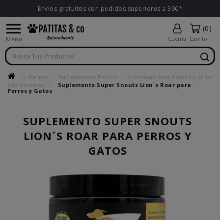
Envíos gratuitos con pedidos superiores a 39€*

(0)
Menu
Cuenta
Carrito
Perros
Suplementos Perros
Vitaminas para Perros y otros
Suplementos
Suplemento Super Snouts Lion´s Roar para
Perros y Gatos
SUPLEMENTO SUPER SNOUTS
LION´S ROAR PARA PERROS Y
GATOS