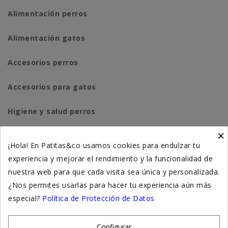
Alimentación perros
Alimentación gatos
Accesorios perros
Accesorios para gatos
Higiene y salud perros
×
Higiene y salud gatos
¡Hola! En Patitas&co usamos cookies para endulzar tu
experiencia y mejorar el rendimiento y la funcionalidad de
Suplementación natural
nuestra web para que cada visita sea única y personalizada.
Otros
¿Nos permites usarlas para hacer tu experiencia aún más
especial?
Política de Protección de Datos
Nuestras tiendas
Configurar