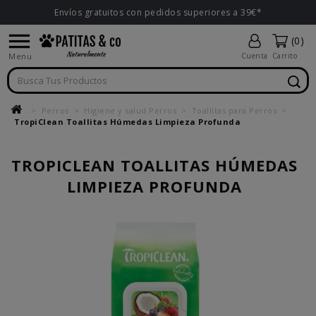
Envíos gratuitos con pedidos superiores a 39€*

(0)
Menu
Cuenta
Carrito
Perros
Higiene y salud Perros
Toallitas para Perros
TropiClean Toallitas Húmedas Limpieza Profunda
TROPICLEAN TOALLITAS HÚMEDAS
LIMPIEZA PROFUNDA