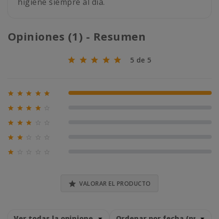
higiene siempre al día.
Opiniones (1) - Resumen
5 de 5





100% (1)





0% (0)





0% (0)





0% (0)





0% (0)

VALORAR EL PRODUCTO