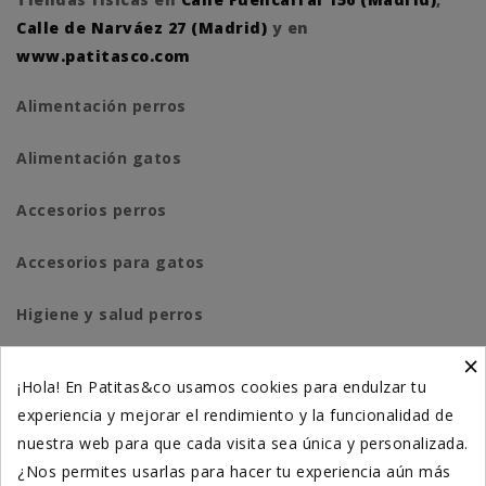
Calle de Narváez 27 (Madrid)
y en
www.patitasco.com
Alimentación perros
Alimentación gatos
Accesorios perros
Accesorios para gatos
Higiene y salud perros
×
Higiene y salud gatos
¡Hola! En Patitas&co usamos cookies para endulzar tu
experiencia y mejorar el rendimiento y la funcionalidad de
Suplementación natural
nuestra web para que cada visita sea única y personalizada.
Otros
¿Nos permites usarlas para hacer tu experiencia aún más