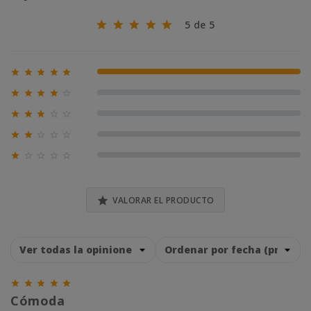
5 de 5





100% (2)





0% (0)





0% (0)





0% (0)





0% (0)

VALORAR EL PRODUCTO





Cómoda