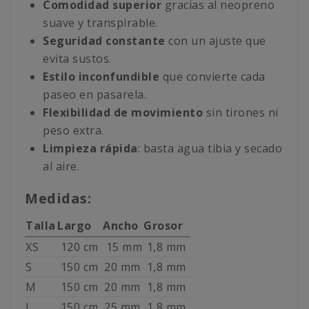
Comodidad superior
gracias al neopreno
suave y transpirable.
Seguridad constante
con un ajuste que
evita sustos.
Estilo inconfundible
que convierte cada
paseo en pasarela.
Flexibilidad de movimiento
sin tirones ni
peso extra.
Limpieza rápida
: basta agua tibia y secado
al aire.
Medidas:
Talla
Largo
Ancho
Grosor
XS
120 cm
15 mm
1,8 mm
S
150 cm
20 mm
1,8 mm
M
150 cm
20 mm
1,8 mm
L
150 cm
25 mm
1,8 mm