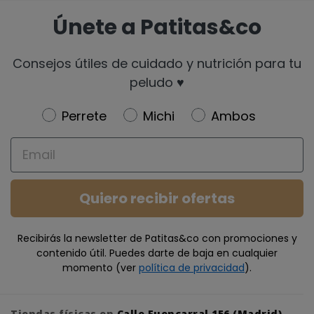
Únete a Patitas&co
Consejos útiles de cuidado y nutrición para tu
peludo ♥️
Newsletter
Perrete
Michi
Ambos
Email
Quiero recibir ofertas
Recibirás la newsletter de Patitas&co con promociones y
contenido útil. Puedes darte de baja en cualquier
momento (ver
política de privacidad
).
Tiendas físicas en
Calle Fuencarral 156 (Madrid)
,