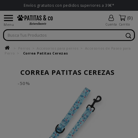
Envíos gratuitos con pedidos superiores a 39€*

(0)
Menu
Cuenta
Carrito
Perros
Accesorios para perros
Accesorios de Paseo para
Perro
Correa Patitas Cerezas
CORREA PATITAS CEREZAS
-50%