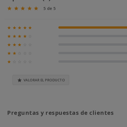
5 de 5





100% (1)





0% (0)





0% (0)





0% (0)





0% (0)

VALORAR EL PRODUCTO
Preguntas y respuestas de clientes