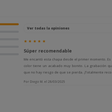





Súper recomendable
Me encantó esta chapa desde el primer momento. Es ligera, por lo que mi perro no se siente incómodo al llevarla, y el
color tiene un acabado muy bonito. La grabación qu
que no hay riesgo de que se pierda. ¡Totalmente rec
Por Diego M. el 28/03/2025