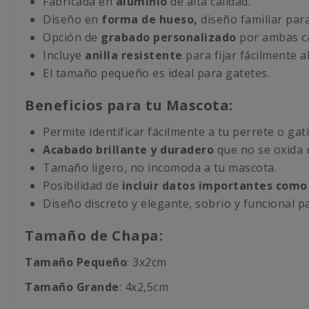
Fabricada en
aluminio
de alta calidad.
Diseño en
forma de hueso,
diseño familiar par
Opción de
grabado personalizado
por ambas ca
Incluye
anilla resistente
para fijar fácilmente al
El tamaño pequeño es ideal para gatetes.
Beneficios para tu Mascota:
Permite identificar fácilmente a tu perrete o gat
Acabado brillante y duradero
que no se oxida n
Tamaño ligero, no incomoda a tu mascota.
Posibilidad de
incluir datos importantes como 
Diseño discreto y elegante, sobrio y funcional pa
Tamaño de Chapa:
Tamaño Pequeño
: 3x2cm
Tamaño Grande
: 4x2,5cm