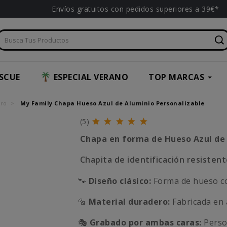
Envíos gratuitos con pedidos superiores a 39€*
SCUE
ESPECIAL VERANO
TOP MARCAS
rro
My Family Chapa Hueso Azul de Aluminio Personalizable
(5)
Chapa en forma de Hueso Azul de 
Chapita de identificación resisten
🐾
Diseño clásico:
Forma de hueso co
🔩
Material duradero:
Fabricada en a
🎭
Grabado por ambas caras:
Perso