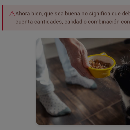
Ahora bien, que sea buena no significa que deb
cuenta cantidades, calidad o combinación con
 SI UN GATO ES
MI PERRO TOSE COMO SI
EMBRA
TUVIERA ALGO ATORADO EN
GARGANTA
io
2 comentarios
diferenciar el sexo de
¿Tu perro tose como si se estuvi
todos visuales y de
ahogando? Puede parecer un
. Explicación
atragantamiento, pero hay much
otras causas detrás...