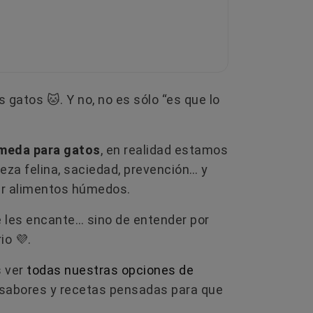
atos 🐱​. Y no, no es sólo “es que lo
úmeda para gatos
, en realidad estamos
eza felina, saciedad, prevención… y
er alimentos húmedos.
e les encante… sino de entender por
o 💜​.
s ver
todas nuestras opciones de
, sabores y recetas pensadas para que