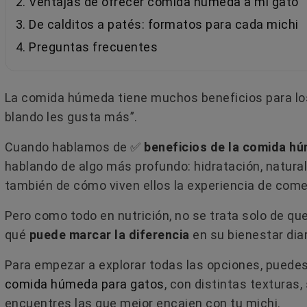
2. Ventajas de ofrecer comida húmeda a mi gato
3. De calditos a patés: formatos para cada michi
4. Preguntas frecuentes
La comida húmeda tiene muchos beneficios para los g
blando les gusta más”.
Cuando hablamos de ✅​
beneficios de la comida h
hablando de algo más profundo: hidratación, natural
también de cómo viven ellos la experiencia de com
Pero como todo en nutrición, no se trata solo de qu
qué
puede marcar la diferencia
en su bienestar diari
Para empezar a explorar todas las opciones, puede
comida húmeda para gatos
, con distintas texturas
encuentres las que mejor encajen con tu michi.