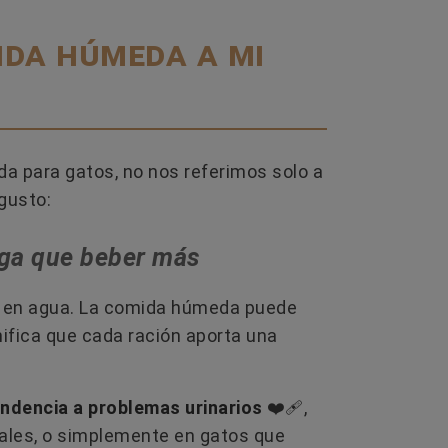
Leer más
L
ida húmeda a mi
 para gatos, no nos referimos solo a
gusto:
enga que beber más
o en agua. La comida húmeda puede
gnifica que cada ración aporta una
ndencia a problemas urinarios
❤️‍🩹​,
ales, o simplemente en gatos que