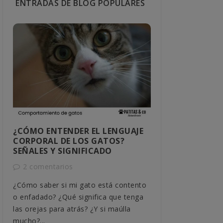
ENTRADAS DE BLOG POPULARES
¿CÓMO ENTENDER EL LENGUAJE
CÓMO SABER
CORPORAL DE LOS GATOS?
MACHO O H
SEÑALES Y SIGNIFICADO
1 comentar
2 comentarios
Descubre cómo 
¿Cómo saber si mi gato está contento
tu gato con mé
o enfadado? ¿Qué significa que tenga
comportamiento
las orejas para atrás? ¿Y si maúlla
detallada,...
mucho?...