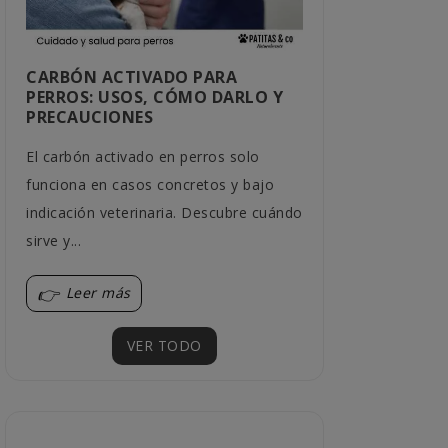
CARBÓN ACTIVADO PARA
¿QUÉ BEBED
PERROS: USOS, CÓMO DARLO Y
MEJOR A LA
PRECAUCIONES
LOS HÁBITO
El carbón activado en perros solo
Cada gato tien
funciona en casos concretos y bajo
Descubre qué c
indicación veterinaria. Descubre cuándo
encajar mejor 
sirve y...
sus...
Leer más
Leer más
VER TODO