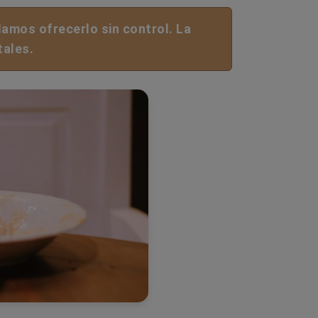
damos ofrecerlo sin control. La
tales.