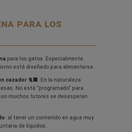
ena para los
AS
EL GLUTEN EN LA COMIDA PARA
¿CUÁ
PERROS: ¿MITO O PROBLEMA
PERR
REAL?
TAMBI
onan?
El gluten no es un ingrediente que los
¿Los p
perros necesiten y puede generar
tetilla
ena
para los gatos. Especialmente
entre
problemas digestivos e inmunológicos.
perra? 
nismo está diseñado para alimentarse.
Te...
cómo so
un cazador
🐈‍⬛. En la naturaleza
Leer más
L
presas. No está “programado” para
 eso muchos tutores se desesperan
do
: al tener un contenido en agua muy
ntaria de líquidos.