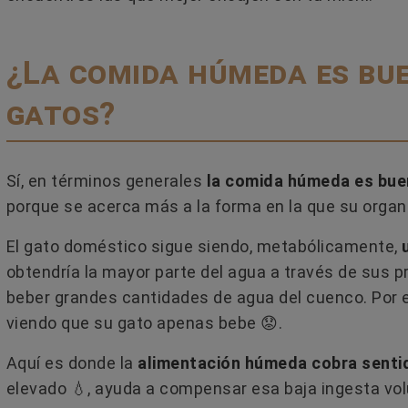
¿La comida húmeda es bu
ERO SE ADAPTA
¿CÓMO USAR LAS FEROMON
 PERSONALIDAD Y
PARA GATOS Y EVITAR LOS
gatos?
S DE TU GATO?
ERRORES MÁS COMUNES?
e su forma de beber.
¿Las feromonas para gatos funci
aracterísticas pueden
¿Se pueden utilizar en todas las
Sí, en términos generales
la comida húmeda es bu
con su forma de ser y
situaciones de estrés o conflicto 
porque se acerca más a la forma en la que su orga
gatos?...
El gato doméstico sigue siendo, metabólicamente,
Leer más
obtendría la mayor parte del agua a través de sus 
beber grandes cantidades de agua del cuenco. Por
viendo que su gato apenas bebe ​😟​.
Aquí es donde la
alimentación húmeda cobra senti
elevado 💧​, ayuda a compensar esa baja ingesta volu