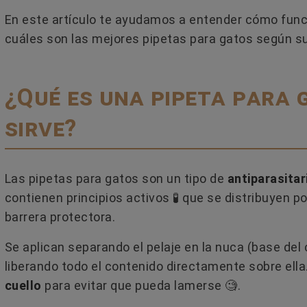
En este artículo te ayudamos a entender cómo func
cuáles son las mejores pipetas para gatos según s
¿Qué es una pipeta para 
sirve?
Las pipetas para gatos son un tipo de
antiparasitar
contienen principios activos 🧪​ que se distribuyen por
barrera protectora.
 SI UN GATO ES
MI PERRO TOSE COMO SI
Se aplican separando el pelaje en la nuca (base del c
EMBRA
TUVIERA ALGO ATORADO EN
liberando todo el contenido directamente sobre ella
GARGANTA
io
cuello
para evitar que pueda lamerse 🧐​.
2 comentarios
diferenciar el sexo de