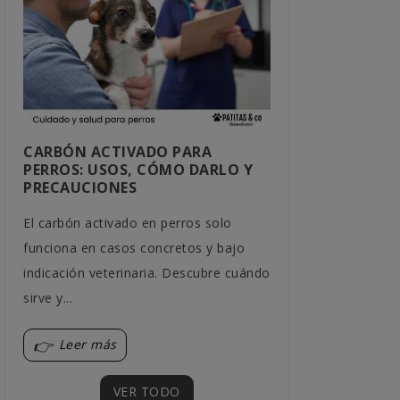
CARBÓN ACTIVADO PARA
¿QUÉ BEBED
PERROS: USOS, CÓMO DARLO Y
MEJOR A LA
PRECAUCIONES
LOS HÁBITO
El carbón activado en perros solo
Cada gato tien
funciona en casos concretos y bajo
Descubre qué c
indicación veterinaria. Descubre cuándo
encajar mejor 
sirve y...
sus...
Leer más
Leer más
VER TODO