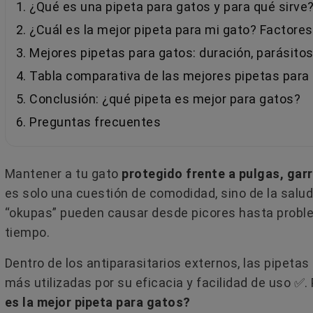
1. ¿Qué es una pipeta para gatos y para qué sirve
2. ¿Cuál es la mejor pipeta para mi gato? Factore
3. Mejores pipetas para gatos: duración, parásito
4. Tabla comparativa de las mejores pipetas para
5. Conclusión: ¿qué pipeta es mejor para gatos?
ERO SE ADAPTA
¿CÓMO USAR LAS FEROMON
6. Preguntas frecuentes
 PERSONALIDAD Y
PARA GATOS Y EVITAR LOS
S DE TU GATO?
ERRORES MÁS COMUNES?
Mantener a tu gato
protegido frente a pulgas, gar
e su forma de beber.
¿Las feromonas para gatos funci
es solo una cuestión de comodidad, sino de la salud
aracterísticas pueden
¿Se pueden utilizar en todas las
“okupas” pueden causar desde picores hasta proble
con su forma de ser y
situaciones de estrés o conflicto 
tiempo.
gatos?...
Dentro de los antiparasitarios externos, las pipeta
Leer más
más utilizadas por su eficacia y facilidad de uso ​✅​
es la mejor pipeta para gatos?