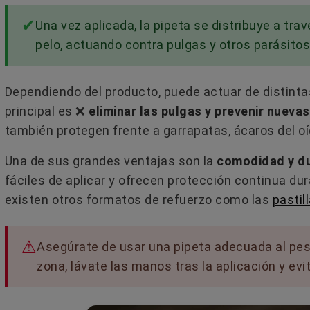
¿Tu perro tose como si se estuvi
todos visuales y de
Una vez aplicada, la pipeta se distribuye a travé
ahogando? Puede parecer un
. Explicación
pelo​, actuando contra pulgas y otros parásitos
atragantamiento, pero hay much
otras causas detrás...
Leer más
Dependiendo del producto, puede actuar de distinta
principal es ❌​
eliminar las pulgas y prevenir nueva
también protegen frente a garrapatas, ácaros del oí
Una de sus grandes ventajas son la
comodidad y du
fáciles de aplicar y ofrecen protección continua d
existen otros formatos de refuerzo como las
pastil
Asegúrate de usar una pipeta adecuada al peso
zona, lávate las manos tras la aplicación y ev