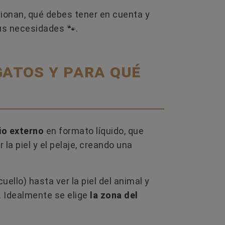
ionan, qué debes tener en cuenta y
us necesidades 🐾.
gatos y para qué
io externo
en formato líquido, que
 la piel y el pelaje, creando una
LOS 12 MEJORES PIENSOS PARA
CÓMO 
uello) hasta ver la piel del animal y
 LA
PERROS EN 2026: MARCAS QUE
MURI
. Idealmente se elige
la zona del
NOS ENCANTAN
DESPE
14 
👉 ¿Buscas el mejor pienso para tu