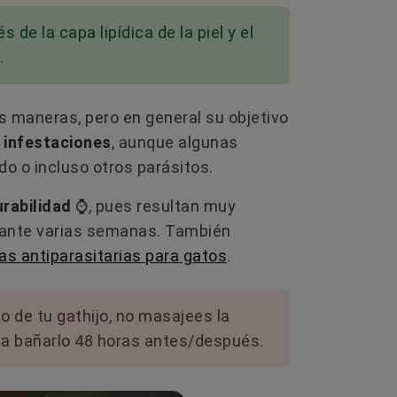
perrete? 🐶✨ No te dejes llevar por las
era
La mue
marcas más anunciadas. Descubre top
s de la capa lipídica de la piel y el
experi
de...
.
as
artícu
comune
Leer más
L
s maneras, pero en general su objetivo
s infestaciones
, aunque algunas
do o incluso otros parásitos.
rabilidad
⌚, pues resultan muy
urante varias semanas. También
las antiparasitarias para gatos
.
 de tu gathijo, no masajees la
ita bañarlo 48 horas antes/después.