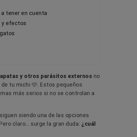
?
s a tener en cuenta
s y efectos
 gatos
AS
EL GLUTEN EN LA COMIDA PARA
¿CUÁ
PERROS: ¿MITO O PROBLEMA
PERR
REAL?
TAMBI
rapatas y otros parásitos externos
no
onan?
El gluten no es un ingrediente que los
¿Los p
 de tu michi 🩷​. Estos pequeños
perros necesiten y puede generar
tetilla
mas más serios si no se controlan a
entre
problemas digestivos e inmunológicos.
perra? 
Te...
cómo so
s siguen siendo una de las opciones
Leer más
L
. Pero claro… surge la gran duda:
¿cuál