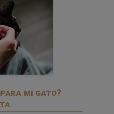
 para mi gato?
nta