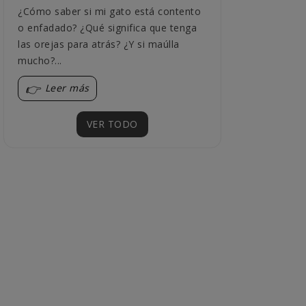
¿Cómo saber si mi gato está contento
tu gato con mé
o enfadado? ¿Qué significa que tenga
comportamiento
las orejas para atrás? ¿Y si maúlla
detallada,...
mucho?...
Leer más
Leer más
VER TODO