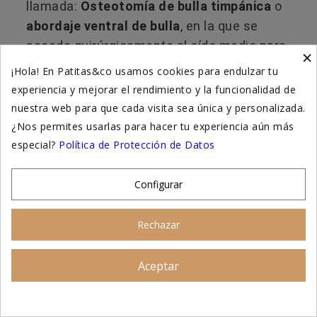
llamada:
Osteotomía de bulla timpánica
o
abordaje ventral de bulla
, en la que se
accede quirúrgicamente al oído medio para
×
limpiarlo a fondo.
¡Hola! En Patitas&co usamos cookies para endulzar tu
experiencia y mejorar el rendimiento y la funcionalidad de
Se indica en casos crónicos, otitis medias
nuestra web para que cada visita sea única y personalizada.
refractarias al tratamiento o con
¿Nos permites usarlas para hacer tu experiencia aún más
pólipos/infección profunda.
especial?
Política de Protección de Datos
🔴 Otitis interna: tratamiento
Configurar
urgente y especializado
Rechazar
La otitis interna afecta las estructuras del
oído que controlan el equilibrio y la audición.
Aceptar
Asesoramiento personalizado
Es poco frecuente, pero muy grave.
⚠️ Síntomas clave