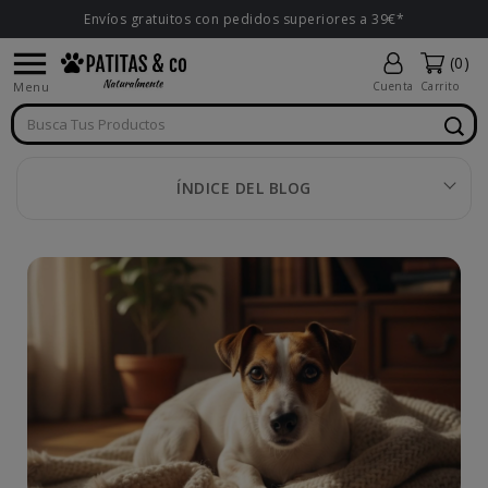
Envíos gratuitos con pedidos superiores a 39€*

(0)
Menu
Cuenta
Carrito
ÍNDICE DEL BLOG