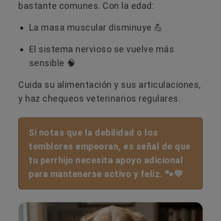
bastante comunes. Con la edad:
La masa muscular disminuye 💪
El sistema nervioso se vuelve más
sensible 🧠
Cuida su alimentación y sus articulaciones,
y haz chequeos veterinarios regulares.
Si notas que la debilidad o los
temblores empeoran, es señal de que
tu perrhijo necesita apoyo adicional
para mantenerse activo y feliz. 🐾💛