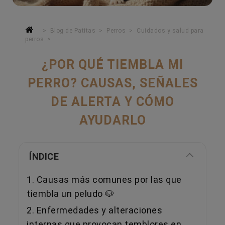
Blog de Patitas
Perros
Cuidados y salud para
perros
¿POR QUÉ TIEMBLA MI
PERRO? CAUSAS, SEÑALES
DE ALERTA Y CÓMO
AYUDARLO
ÍNDICE
1. Causas más comunes por las que
tiembla un peludo 🐶
2. Enfermedades y alteraciones
internas que provocan temblores en