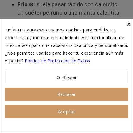
Frío ❄️:
suele pasar rápido con calorcito,
un suéter perruno o una manta calentita
🧣.
×
¡Hola! En Patitas&co usamos cookies para endulzar tu
Dolor 🩺:
generalmente viene
experiencia y mejorar el rendimiento y la funcionalidad de
acompañado de gemidos, rechazo al
nuestra web para que cada visita sea única y personalizada.
movimiento, apatía o cambios en la
¿Nos permites usarlas para hacer tu experiencia aún más
postura.
especial?
Política de Protección de Datos
Si después de abrigarlo sigue temblando o
Configurar
se muestra incómodo, probablemente sea
dolor y
necesite revisión veterinaria
.
Rechazar
Aceptar
Asesoramiento personalizado
Publicado en:
Perros
,
Cuidados y salud para perros