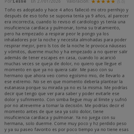
★★★★★
Por:
Leslie
En
27/01/2026
Valoración:
(5.0)
Toño es adoptado y hace 4 años falleció mi otro perrihijo y
después de eso toño se suponia tenía ya 9 años, al parecer
era incorrecta, cuando lo reviso el cardiologo ys tenía una
insuficiencia cardíaca y pulmonar, toma su tratamiento,
pero ha empezado a respirar peor le pongo ya los
inhaladores por la noche y necesita almohadas para poder
respirar mejor, pero ls tos de la noche le provoca náuseas
y vómitos, duerme mucho y ha empezado a no querer salir
además de tener escapes en casa, cuando lo acarició
muchas veces se queja de dolor, no quiero que llegue el
momento en que ya no quiera salir. Me paso con su
hermano que ahora veo como egoísmo mio, de llevarlo a
ese extremo. No se en que momento debería plantear la
eutanasia porque su mirada ya no es la misma. Me podrías
decir que tengo que ver para saber y poder evitarle ese
dolor y sufrimiento. Con simba llegue muy al límite y sufrió
por no atreverme a tomar la decisión. Me podrías decir el
momento antes de que sea ya solo dolor, tiene
insuficiencia cardíaca y pulmonar. Ya no juega con su
hermana, solo duerme. Come muy poco y hz perdido peso
y ya su paseo favorito es por poco tiempo ya no tiene esas