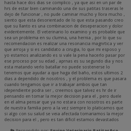
hasta hace dos dias se complico , ya que asi en un par de
hrs de estar bien caminando una de sus patitas traseras le
dejo de funcionar , no pude caminar mucho y llora mucho ,
siento que esta desorientado de lo que esta pasando creo
que su llanto es una combinacion de deseperacion y dolor
evidentemente. El veterinario lo examino y es probable que
sea un problema en su clumna, una hernia , por lo que su
recomendacion es realizar una resonancia magnrtica y ver
que arroja y si es candidato a cirugia, lo que mi esposo y
yo estamos analizando es si vale la pena hacerlo pasar por
ese proceso por su edad , aprnas es su segundo dia y nos
esta matando verlo batallar no puede sostenerse lo
tenemos que ayudar a que haga del baño, estos ultimos 2
dias a dependido de nosotros , y el problema es que pasara
cuando tengamos que ir a trabajar ambos que tan
idependiente podra ser , creemos que talvez es hr de ir
pensando en tomar la mejor decision para el , pero duele
en el alma pensar que ya no estara con nosotros es parte
de nuestra familia pero a la vez siempre lo platicamos que
si algo con su salud se veia afectada tomariamos la mejor
decision para el , pero es tan dificil estamos devastados
Respondido por:
Equipo Veterinario Patitas&co