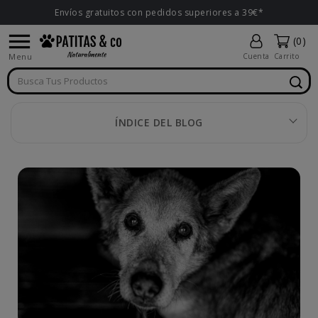
Envíos gratuitos con pedidos superiores a 39€*

(0)
Menu
Cuenta
Carrito
ÍNDICE DEL BLOG