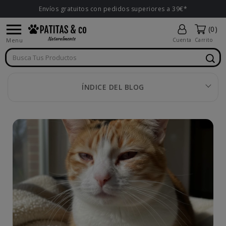
Envíos gratuitos con pedidos superiores a 39€*

(0)
Menu
Cuenta
Carrito
ÍNDICE DEL BLOG