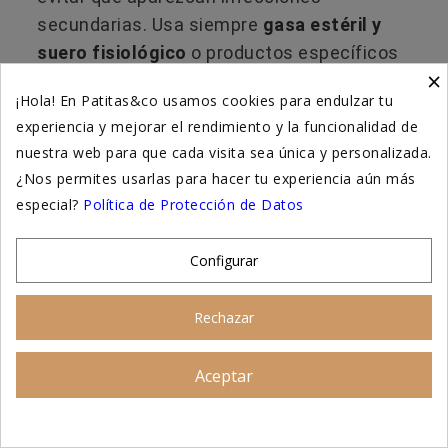
secundarias. Usa siempre
gasa estéril y
suero fisiológico
o productos específicos
×
para gatos, y sigue las indicaciones del
¡Hola! En Patitas&co usamos cookies para endulzar tu
veterinario 🐾.
experiencia y mejorar el rendimiento y la funcionalidad de
nuestra web para que cada visita sea única y personalizada.
¿Es mortal la conjuntivitis en
¿Nos permites usarlas para hacer tu experiencia aún más
gatos?
especial?
Política de Protección de Datos
No, la conjuntivitis rara vez pone en peligro
Configurar
la vida de un michi. Pero
si no se trata a
tiempo
, puede provocar
daños en la córnea
Rechazar
o pérdida parcial de visión
, así que lo mejor
es acudir al veterinario cuanto antes 👀💔.
Aceptar
Asesoramiento personalizado
¿Es peligroso acercarse a un