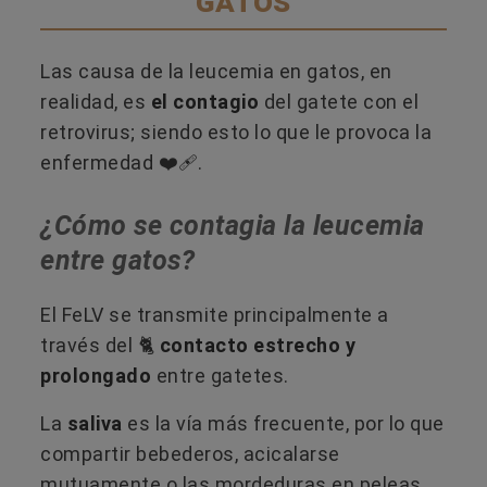
gatos
Las causa de la leucemia en gatos, en
realidad, es
el contagio
del gatete con el
retrovirus; siendo esto lo que le provoca la
enfermedad ❤️‍🩹​.
¿Cómo se contagia la leucemia
entre gatos?
El FeLV se transmite principalmente a
través del 🐈​
contacto estrecho y
prolongado
entre gatetes.
La
saliva
es la vía más frecuente, por lo que
compartir bebederos, acicalarse
mutuamente o las mordeduras en peleas