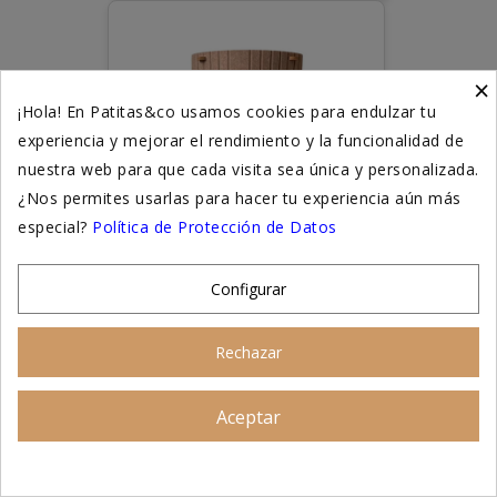
×
¡Hola! En Patitas&co usamos cookies para endulzar tu
experiencia y mejorar el rendimiento y la funcionalidad de
nuestra web para que cada visita sea única y personalizada.
¿Nos permites usarlas para hacer tu experiencia aún más
especial?
Política de Protección de Datos
Configurar
Precio: 35,99 €
Rechazar
Casa de Fieltro
Aceptar
Asesoramiento personalizado
Mediterráneo para Gatos