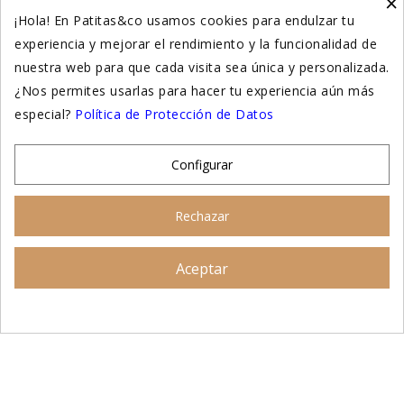
×
Higiene y salud gatos
¡Hola! En Patitas&co usamos cookies para endulzar tu
experiencia y mejorar el rendimiento y la funcionalidad de
Suplementación natural
nuestra web para que cada visita sea única y personalizada.
Otros
¿Nos permites usarlas para hacer tu experiencia aún más
especial?
Política de Protección de Datos
Nuestras tiendas
Configurar
© 2026 - Patitas&co, Alimentación natural y educación
Rechazar
amable
Aceptar
Asesoramiento personalizado
AÑADIR AL CARRITO