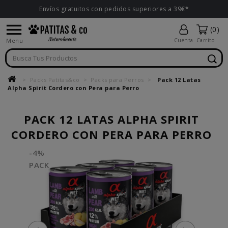
Envíos gratuitos con pedidos superiores a 39€*

(0)
Menu
Cuenta
Carrito
Packs Patitas&co
Packs para Perros
Pack 12 Latas
Alpha Spirit Cordero con Pera para Perro
PACK 12 LATAS ALPHA SPIRIT
CORDERO CON PERA PARA PERRO
-4%
PACK