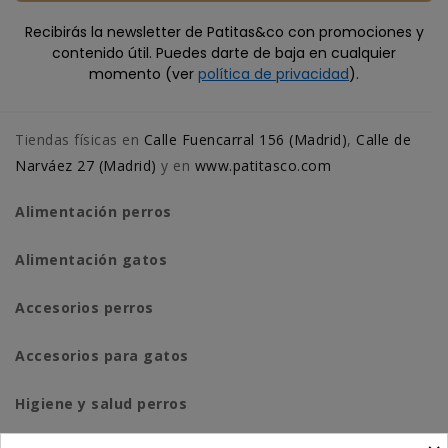
Recibirás la newsletter de Patitas&co con promociones y
contenido útil. Puedes darte de baja en cualquier
momento (ver
política de privacidad
).
Tiendas físicas en
Calle Fuencarral 156 (Madrid)
,
Calle de
Narváez 27 (Madrid)
y en
www.patitasco.com
Alimentación perros
Alimentación gatos
Accesorios perros
Accesorios para gatos
Higiene y salud perros