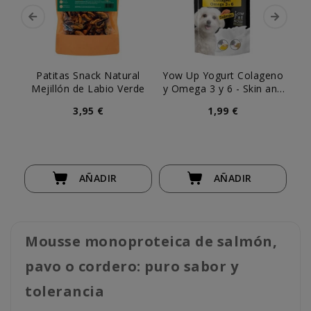
Patitas Snack Natural
Yow Up Yogurt Colageno
S
Mejillón de Labio Verde
y Omega 3 y 6 - Skin and
Hair Perro
3,95 €
1,99 €
AÑADIR
AÑADIR
Mousse monoproteica de salmón,
pavo o cordero: puro sabor y
tolerancia