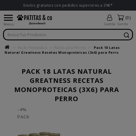
Envíos gratuitos con pedidos superiores a 39€*

(0)
Menu
Cuenta
Carrito
Packs Patitas&co
Packs para Perros
Pack 18 Latas
Natural Greatness Recetas Monoproteicas (3x6) para Perro
PACK 18 LATAS NATURAL
GREATNESS RECETAS
MONOPROTEICAS (3X6) PARA
PERRO
-4%
PACK