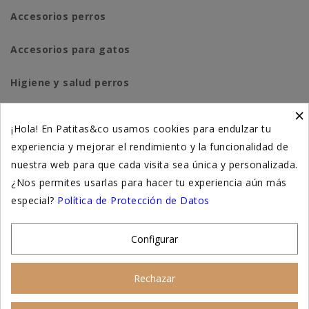
Accesorios perros
Accesorios para gatos
Higiene y salud perros
×
Higiene y salud gatos
¡Hola! En Patitas&co usamos cookies para endulzar tu
experiencia y mejorar el rendimiento y la funcionalidad de
Suplementación natural
nuestra web para que cada visita sea única y personalizada.
Otros
¿Nos permites usarlas para hacer tu experiencia aún más
especial?
Política de Protección de Datos
Nuestras tiendas
Configurar
© 2026 - Patitas&co, Alimentación natural y educación
Rechazar
amable