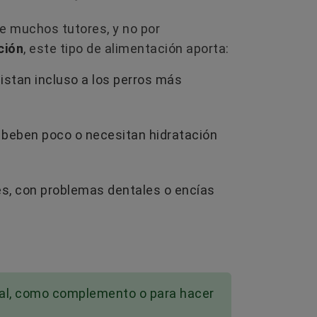
L
de muchos tutores, y no por
ción
, este tipo de alimentación aporta:
istan incluso a los perros más
e beben poco o necesitan hidratación
es, con problemas dentales o encías
ipal, como complemento o para hacer