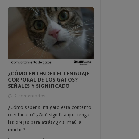
¿CÓMO ENTENDER EL LENGUAJE
CÓMO SABER
CORPORAL DE LOS GATOS?
MACHO O H
SEÑALES Y SIGNIFICADO
1 comentar
2 comentarios
Descubre cómo 
¿Cómo saber si mi gato está contento
tu gato con mé
o enfadado? ¿Qué significa que tenga
comportamiento
las orejas para atrás? ¿Y si maúlla
detallada,...
mucho?...
Leer más