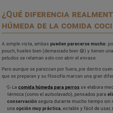
¿Qué diferencia realment
húmeda de la comida coc
A simple vista, ambas
pueden parecerse mucho
: p
pouch, huelen bien (demasiado bien 😅) y tienen u
peludos se relaman solo con abrir el envase.
Pero aunque se parezcan por fuera, por dentro cuent
que se preparan y su filosofía marcan una gran dife
💦 La
comida húmeda para perros
se elabora med
térmica (como el
autoclavado
), pensados para
el
conservación
segura durante mucho tiempo sin ne
una
opción muy práctica
, estable y fácil de usar,