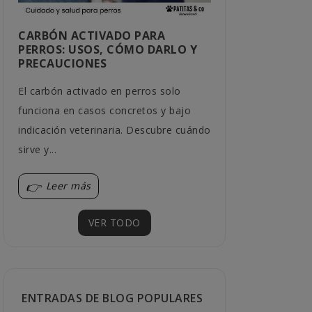
CARBÓN ACTIVADO PARA
¿QUÉ BEBED
PERROS: USOS, CÓMO DARLO Y
MEJOR A LA
PRECAUCIONES
LOS HÁBITO
El carbón activado en perros solo
Cada gato tien
funciona en casos concretos y bajo
Descubre qué c
indicación veterinaria. Descubre cuándo
encajar mejor 
sirve y...
sus...
Leer más
Leer más
VER TODO
ENTRADAS DE BLOG POPULARES