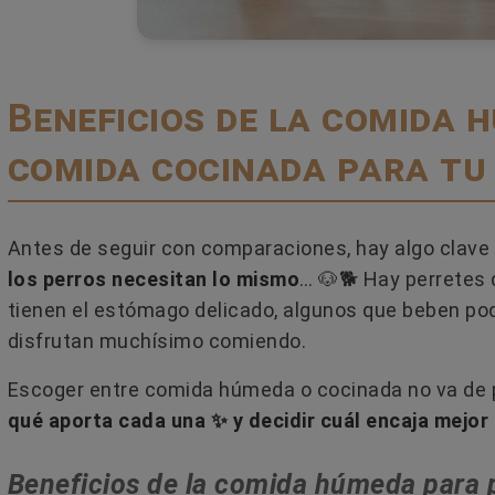
Beneficios de la comida 
comida cocinada para tu
Antes de seguir con comparaciones, hay algo clave 
 SI UN GATO ES
MI PERRO TOSE COMO SI
los perros necesitan lo mismo
… 🐶🐕 Hay perretes 
EMBRA
TUVIERA ALGO ATORADO EN
GARGANTA
tienen el estómago delicado, algunos que beben po
io
disfrutan muchísimo comiendo.
2 comentarios
diferenciar el sexo de
¿Tu perro tose como si se estuvi
todos visuales y de
Escoger entre comida húmeda o cocinada no va de p
ahogando? Puede parecer un
. Explicación
qué aporta cada una ✨ y decidir cuál encaja mejor
atragantamiento, pero hay much
otras causas detrás...
Beneficios de la comida húmeda para 