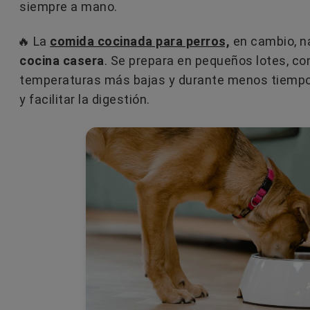
siempre a mano.
ERO SE ADAPTA
¿CÓMO USAR LAS FEROMON
🔥 La
comida cocinada para perros,
en cambio, n
 PERSONALIDAD Y
PARA GATOS Y EVITAR LOS
cocina casera
. Se prepara en pequeños lotes, co
S DE TU GATO?
ERRORES MÁS COMUNES?
temperaturas más bajas y durante menos tiempo,
e su forma de beber.
¿Las feromonas para gatos funci
y facilitar la digestión.
aracterísticas pueden
¿Se pueden utilizar en todas las
con su forma de ser y
situaciones de estrés o conflicto 
gatos?...
Leer más