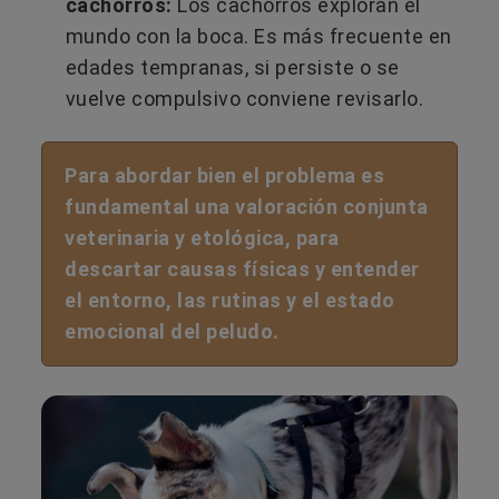
cachorros:
Los cachorros exploran el
mundo con la boca. Es más frecuente en
edades tempranas, si persiste o se
vuelve compulsivo conviene revisarlo.
Para abordar bien el problema es
fundamental una valoración conjunta
veterinaria y etológica, para
descartar causas físicas y entender
el entorno, las rutinas y el estado
emocional del peludo.