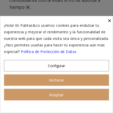
consolidarse con la edad si no se aborda a
tiempo 🚨.
×
¿Cuánto tiempo puede
¡Hola! En Patitas&co usamos cookies para endulzar tu
permanecer una piedra en el
experiencia y mejorar el rendimiento y la funcionalidad de
estómago de un perro?
nuestra web para que cada visita sea única y personalizada.
¿Nos permites usarlas para hacer tu experiencia aún más
Una piedra pequeña suele eliminarse
en las
especial?
Política de Protección de Datos
heces en 24 - 72 horas
⏳. Si es más grande
o tiene bordes irregulares, puede quedar
Configurar
retenida más tiempo o no pasar en
absoluto.
Rechazar
🆘​ Si en 48 horas no aparece en las heces y
Aceptar
Asesoramiento personalizado
el perro
muestra síntomas
, acude al
veterinario.