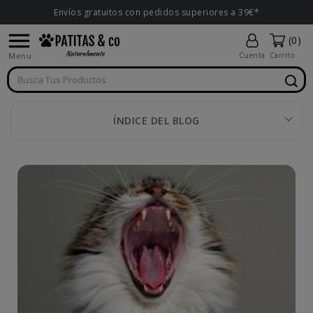
Envíos gratuitos con pedidos superiores a 39€*

(0)
Menu
Cuenta
Carrito
ÍNDICE DEL BLOG