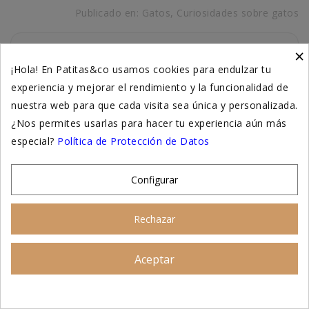
Publicado en:
Gatos
,
Curiosidades sobre gatos
×
AUTOR: EQUIPO VETERINARIO
¡Hola! En Patitas&co usamos cookies para endulzar tu
PATITAS&CO
experiencia y mejorar el rendimiento y la funcionalidad de
La salud y el bienestar de las mascotas
nuestra web para que cada visita sea única y personalizada.
no admiten improvisaciones: requieren
¿Nos permites usarlas para hacer tu experiencia aún más
información confiable, rigurosa y bien
especial?
Política de Protección de Datos
fundamentada. Por eso, cada artículo
publicado en nuestro blog es fruto de un
proceso colaborativo entre especialistas
Configurar
y editores con una sólida trayectoria
profesional.
Rechazar
Deja un comentario
Aceptar
Asesoramiento personalizado
Nombre