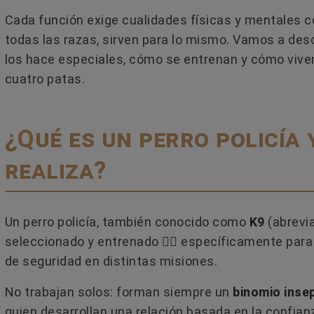
Cada función exige cualidades físicas y mentales con
ERO SE ADAPTA
¿CÓMO USAR LAS FEROMON
todas las razas, sirven para lo mismo. Vamos a des
 PERSONALIDAD Y
PARA GATOS Y EVITAR LOS
los hace especiales, cómo se entrenan y cómo vive
S DE TU GATO?
ERRORES MÁS COMUNES?
cuatro patas.
e su forma de beber.
¿Las feromonas para gatos funci
aracterísticas pueden
¿Se pueden utilizar en todas las
con su forma de ser y
situaciones de estrés o conflicto 
¿Qué es un perro policía 
gatos?...
realiza?
Leer más
Un perro policía, también conocido como
K9
(abrevi
seleccionado y entrenado 🐕‍🦺 específicamente para
de seguridad en distintas misiones.
No trabajan solos: forman siempre un
binomio inse
quien desarrollan una relación basada en la confian