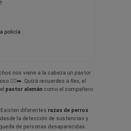
?
a policía
uchos nos viene a la cabeza un pastor
o 🏃‍♂️‍➡️. Quizá recuerdes a
Rex
, el
del
pastor alemán
como el compañero
 Existen diferentes
razas de perros
 desde la detección de sustancias y
úsqueda de personas desaparecidas.