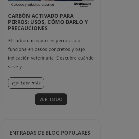
CARBÓN ACTIVADO PARA
¿QUÉ BEBED
PERROS: USOS, CÓMO DARLO Y
MEJOR A LA
PRECAUCIONES
LOS HÁBITO
El carbón activado en perros solo
Cada gato tien
funciona en casos concretos y bajo
Descubre qué c
indicación veterinaria. Descubre cuándo
encajar mejor 
sirve y...
sus...
Leer más
Leer más
VER TODO
ENTRADAS DE BLOG POPULARES