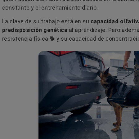
constante y el entrenamiento diario.
La clave de su trabajo está en su
capacidad olfativ
predisposición genética
al aprendizaje. Pero ademá
resistencia física 🐕 y su capacidad de concentraci
 SI UN GATO ES
MI PERRO TOSE COMO SI
EMBRA
TUVIERA ALGO ATORADO EN
GARGANTA
io
2 comentarios
diferenciar el sexo de
¿Tu perro tose como si se estuvi
todos visuales y de
ahogando? Puede parecer un
. Explicación
atragantamiento, pero hay much
otras causas detrás...