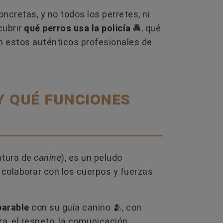
cretas, y no todos los perretes​, ni
AS
EL GLUTEN EN LA COMIDA PARA
¿CUÁ
cubrir
qué perros usa la policía
🚔, qué
PERROS: ¿MITO O PROBLEMA
PERR
n estos auténticos profesionales de
REAL?
TAMBI
onan?
El gluten no es un ingrediente que los
¿Los p
perros necesiten y puede generar
tetilla
entre
problemas digestivos e inmunológicos.
perra? 
y qué funciones
Te...
cómo so
Leer más
L
atura de
canine
), es un peludo
 colaborar con los cuerpos y fuerzas
parable
con su guía canino 🫂​, con
za, el respeto, la comunicación