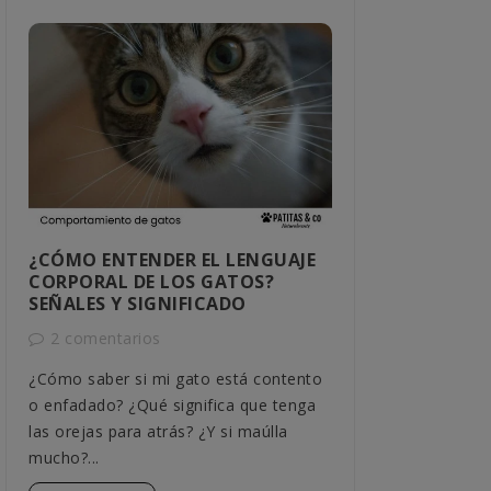
¿CÓMO ENTENDER EL LENGUAJE
CÓMO SABER
CORPORAL DE LOS GATOS?
MACHO O H
SEÑALES Y SIGNIFICADO
1 comentar
2 comentarios
Descubre cómo 
¿Cómo saber si mi gato está contento
tu gato con mé
o enfadado? ¿Qué significa que tenga
comportamiento
las orejas para atrás? ¿Y si maúlla
detallada,...
mucho?...
Leer más