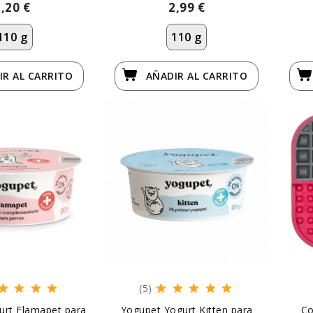
2,20 €
2,99 €
110 g
110 g
IR
AL CARRITO
AÑADIR
AL CARRITO
(5)
urt Flamapet para
Yogupet Yogurt Kitten para
Co