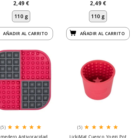
2,49 €
2,49 €
110 g
110 g
AÑADIR
AL CARRITO
AÑADIR
AL CARRITO
(5)
(5)
medero Antivoracidad
LickiMat Cuenco Yoggi Pot