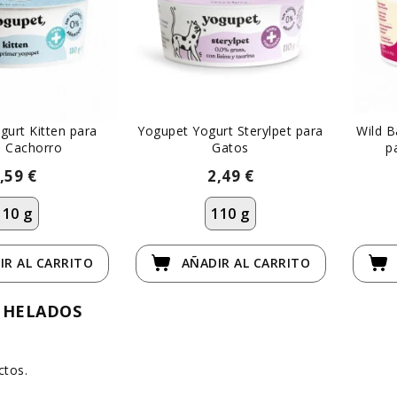
gurt Kitten para
Yogupet Yogurt Sterylpet para
Wild 
 Cachorro
Gatos
p
,59 €
2,49 €
110 g
110 g
IR
AL CARRITO
AÑADIR
AL CARRITO
 HELADOS
ctos.