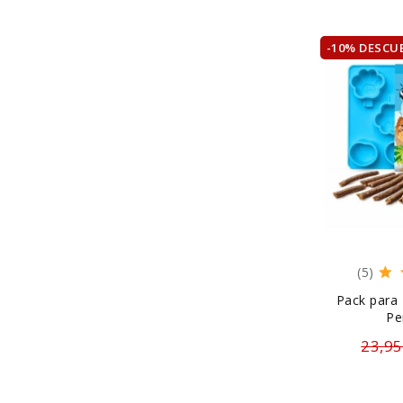
-10% DESCU
(5)
Pack para 
Pe
23,95