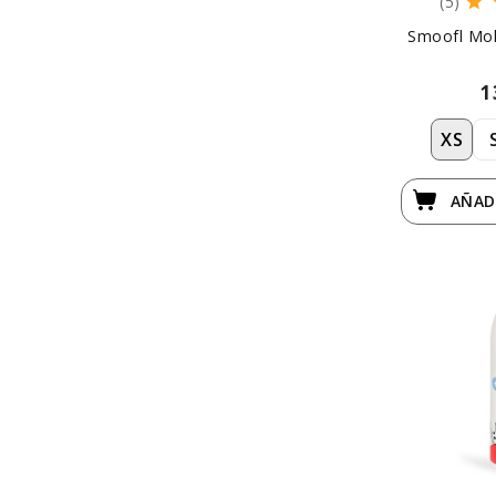
(5)
Smoofl Mol
1
XS
AÑAD