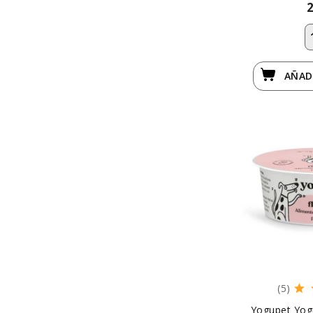
AÑAD
(5)
Yogupet Yog