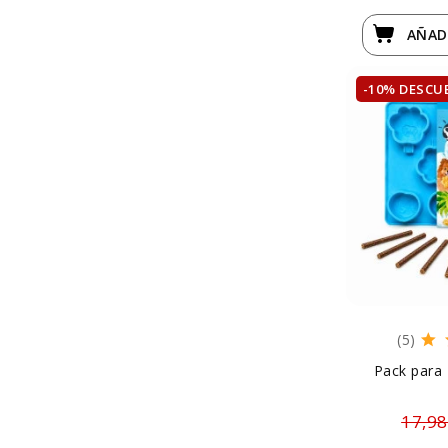
AÑAD
-10% DESCU
(5)
Pack para 
17,98