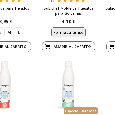
(5)
de para Helados
Bubichef Molde de Huesitos
Bubic
para Golosinas
3,95 €
4,10 €
S
M
L
Formato único
IR
AL CARRITO
AÑADIR
AL CARRITO
Especial Defensas