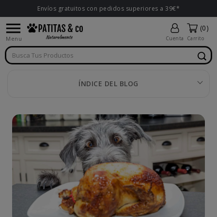
Envíos gratuitos con pedidos superiores a 39€*

(0)
Menu
Cuenta
Carrito
ÍNDICE DEL BLOG