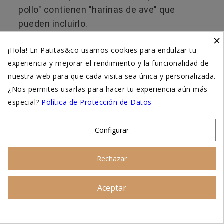
pollo" contienen "harinas de ave" que
pueden incluirlo.
×
¡Hola! En Patitas&co usamos cookies para endulzar tu
👉​ En nuestra selección del
mejor
experiencia y mejorar el rendimiento y la funcionalidad de
pienso hipoalergénico para perros
nuestra web para que cada visita sea única y personalizada.
encontrarás opciones pensadas para
¿Nos permites usarlas para hacer tu experiencia aún más
perretes con piel sensible, alergias
especial?
Política de Protección de Datos
alimentarias o digestiones delicadas.
Configurar
¿Se puede prevenir la
Rechazar
alergia al pollo en
Aceptar
Asesoramiento personalizado
perros?