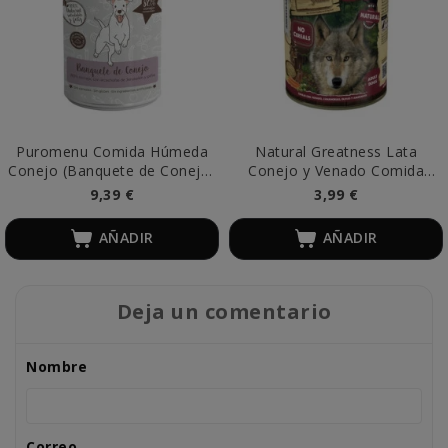
Puromenu Comida Húmeda
Natural Greatness Lata
Conejo (Banquete de Conejo)
Conejo y Venado Comida
Perros
Húmeda 400g Perro
9,39 €
3,99 €
AÑADIR
AÑADIR
Deja un comentario
Nombre
Correo