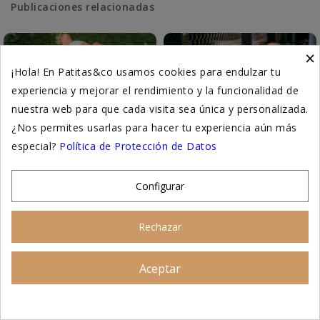
Publicaciones relacionadas
×
¡Hola! En Patitas&co usamos cookies para endulzar tu
experiencia y mejorar el rendimiento y la funcionalidad de
nuestra web para que cada visita sea única y personalizada.
¿Nos permites usarlas para hacer tu experiencia aún más
especial?
Política de Protección de Datos
6 ALIMENTOS PARA
MALTRATO ANIMAL Y
HIDRATAR A TU PERRO EN
PROTECTORA DE
VERANO
ANIMALES
Configurar
1 comentario
El maltrato animal: una
Rechazar
realidad que no podemos
Mantener a tu perro bien
ignorar Cada año, miles de
hidratado es crucial para su
perros y gatos sufren a causa
salud, especialmente en
Aceptar
Asesoramiento personalizado
del...
verano. Incorpora estos
alimentos...
Leer más