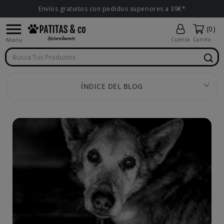
Envíos gratuitos con pedidos superiores a 39€*

(0)
Menu
Cuenta
Carrito
ÍNDICE DEL BLOG