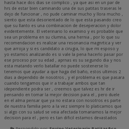
hasta hace dos dias se complico , ya que asi en un par de
hrs de estar bien caminando una de sus patitas traseras le
dejo de funcionar , no pude caminar mucho y llora mucho ,
siento que esta desorientado de lo que esta pasando creo
que su llanto es una combinacion de deseperacion y dolor
evidentemente. El veterinario lo examino y es probable que
sea un problema en su clumna, una hernia , por lo que su
recomendacion es realizar una resonancia magnrtica y ver
que arroja y si es candidato a cirugia, lo que mi esposo y
yo estamos analizando es si vale la pena hacerlo pasar por
ese proceso por su edad , aprnas es su segundo dia y nos
esta matando verlo batallar no puede sostenerse lo
tenemos que ayudar a que haga del baño, estos ultimos 2
dias a dependido de nosotros , y el problema es que pasara
cuando tengamos que ir a trabajar ambos que tan
idependiente podra ser , creemos que talvez es hr de ir
pensando en tomar la mejor decision para el , pero duele
en el alma pensar que ya no estara con nosotros es parte
de nuestra familia pero a la vez siempre lo platicamos que
si algo con su salud se veia afectada tomariamos la mejor
decision para el , pero es tan dificil estamos devastados
Respondido por:
Equipo Veterinario Patitas&co