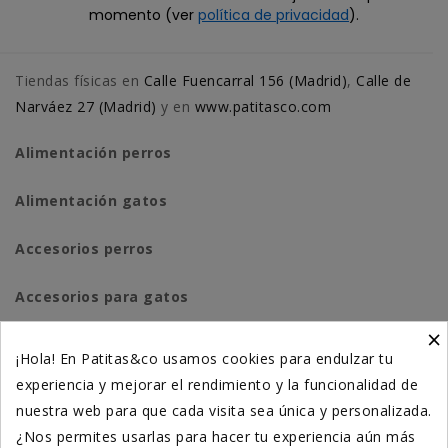
momento (ver
política de privacidad
).
Tiendas físicas en
Calle Fuencarral 156 (Madrid)
,
Calle de
Narváez 27 (Madrid)
y en
www.patitasco.com
Alimentación perros
Alimentación gatos
Accesorios perros
Accesorios para gatos
×
Higiene y salud perros
¡Hola! En Patitas&co usamos cookies para endulzar tu
experiencia y mejorar el rendimiento y la funcionalidad de
Higiene y salud gatos
nuestra web para que cada visita sea única y personalizada.
¿Nos permites usarlas para hacer tu experiencia aún más
Suplementación natural