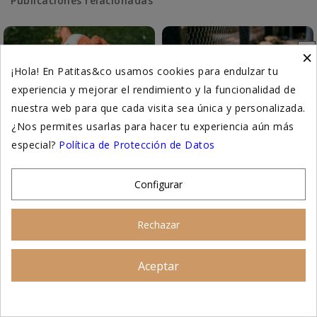
Publicaciones relacionadas
×
¡Hola! En Patitas&co usamos cookies para endulzar tu
experiencia y mejorar el rendimiento y la funcionalidad de
nuestra web para que cada visita sea única y personalizada.
¿Nos permites usarlas para hacer tu experiencia aún más
especial?
Política de Protección de Datos
6 ALIMENTOS PARA
MALTRATO ANIMAL Y
HIDRATAR A TU PERRO EN
PROTECTORA DE
VERANO
ANIMALES
Configurar
1 comentario
El maltrato animal: una
realidad que no podemos
Mantener a tu perro bien
Rechazar
ignorar Cada año, miles de
hidratado es crucial para su
perros y gatos sufren a causa
salud, especialmente en
Aceptar
Asesoramiento personalizado
del...
verano. Incorpora estos
alimentos...
Leer más