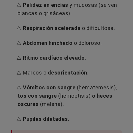
⚠️
Palidez en encías
y mucosas (se ven
blancas o grisáceas).
⚠️
Respiración acelerada
o dificultosa.
⚠️
Abdomen hinchado
o doloroso.
⚠️
Ritmo cardíaco elevado.
⚠️ Mareos o
desorientación
.
⚠️
Vómitos con sangre
(hematemesis),
tos con sangre
(hemoptisis)
o heces
oscuras
(melena).
⚠️
Pupilas dilatadas
.