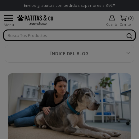
Envíos gratuitos con pedidos superiores a 39€*

(0)
Menu
Cuenta
Carrito
ÍNDICE DEL BLOG