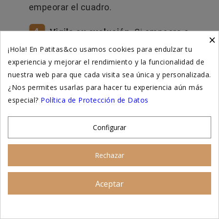
empeorar el cuadro.
4
Vigila su evolución.
Si empeora o
×
aparecen síntomas como
¡Hola! En Patitas&co usamos cookies para endulzar tu
desorientación, tambaleo o vómitos, es
experiencia y mejorar el rendimiento y la funcionalidad de
un golpe de calor: ve al veterinario de
nuestra web para que cada visita sea única y personalizada.
¿Nos permites usarlas para hacer tu experiencia aún más
inmediato 🩺.
especial?
Política de Protección de Datos
🌙 ¿Y si tu perro tiene calor
por la noche
?
Lo mismo aplica. Muchos tutores optan
Configurar
también por dejar encendido el aire
acondicionado o un ventilador en la
Rechazar
habitación donde duerme el perro.
Aceptar
Asesoramiento personalizado