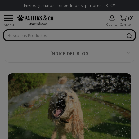
Envíos gratuitos con pedidos superiores a 39€*

(0)
Menu
Cuenta
Carrito
ÍNDICE DEL BLOG