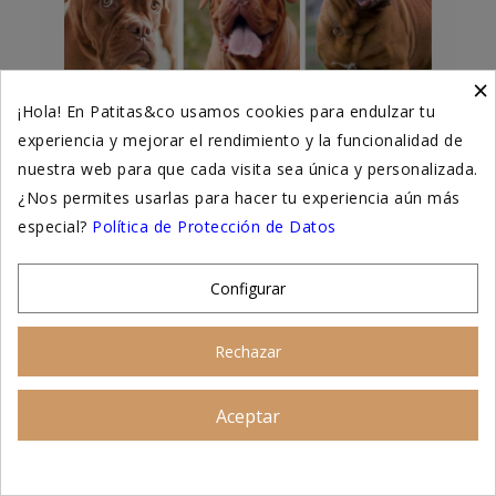
×
¡Hola! En Patitas&co usamos cookies para endulzar tu
experiencia y mejorar el rendimiento y la funcionalidad de
nuestra web para que cada visita sea única y personalizada.
🧠 Reflexión clave
¿Nos permites usarlas para hacer tu experiencia aún más
especial?
Política de Protección de Datos
Estas razas comparten características
físicas que pueden derivar en
Configurar
comportamientos peligrosos
solo si no se
gestionan adecuadamente
.
Rechazar
Pero esto no les hace inherentemente
Aceptar
Asesoramiento personalizado
malvadas:
tienen un corazón dulce
, buscan
afecto y protección, y pueden convertirse
en familiares leales cuando reciben la