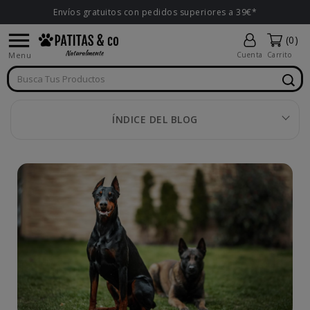
Envíos gratuitos con pedidos superiores a 39€*

(0)
Menu
Cuenta
Carrito
ÍNDICE DEL BLOG