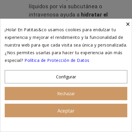
líquidos por vía subcutánea o
intravenosa ayuda a
hidratar el
×
intestino
y ablandar las heces.
¡Hola! En Patitas&co usamos cookies para endulzar tu
También es útil en gatos mayores o
experiencia y mejorar el rendimiento y la funcionalidad de
enfermos que no beben suficiente
nuestra web para que cada visita sea única y personalizada.
agua.
¿Nos permites usarlas para hacer tu experiencia aún más
especial?
Política de Protección de Datos
⚡ Procinéticos y medicamentos
específicos
Configurar
Fármacos como
cisaprida
estimulan
Rechazar
la motilidad del colon.
Se usan cuando el tránsito
Aceptar
Asesoramiento personalizado
intestinal es muy lento o existe
estreñimiento crónico.