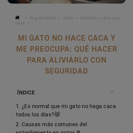
Blog de Patitas
Gatos
Cuidados y salud para
gatos
MI GATO NO HACE CACA Y
ME PREOCUPA: QUÉ HACER
PARA ALIVIARLO CON
SEGURIDAD
ÍNDICE
1. ¿Es normal que mi gato no haga caca
todos los días?😿
2. Causas más comunes del
estreñimiento en gatos🔎