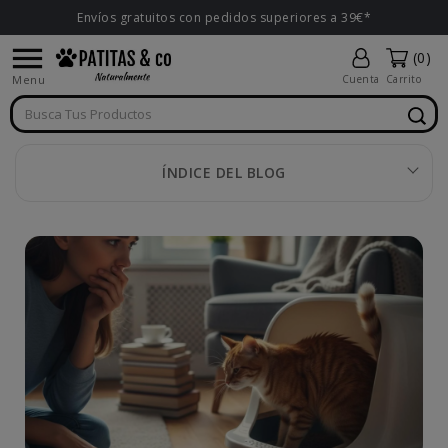
Envíos gratuitos con pedidos superiores a 39€*

(0)
Menu
Cuenta
Carrito
ÍNDICE DEL BLOG