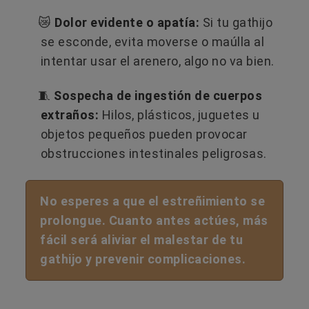
😿
Dolor evidente o apatía:
Si tu gathijo
se esconde, evita moverse o maúlla al
intentar usar el arenero, algo no va bien.
🧵
Sospecha de ingestión de cuerpos
extraños:
Hilos, plásticos, juguetes u
objetos pequeños pueden provocar
obstrucciones intestinales peligrosas.
No esperes a que el estreñimiento se
prolongue. Cuanto antes actúes, más
fácil será aliviar el malestar de tu
gathijo y prevenir complicaciones.