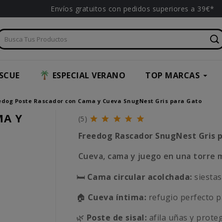
Envíos gratuitos con pedidos superiores a 39€*
SCUE
ESPECIAL VERANO
TOP MARCAS
edog Poste Rascador con Cama y Cueva SnugNest Gris para Gato
MA Y
(5)
Freedog Rascador SnugNest Gris 
Cueva, cama y juego en una torre m
🛏️
Cama circular acolchada:
siestas
🏠
Cueva íntima:
refugio perfecto p
🌿
Poste de sisal:
afila uñas y proteg