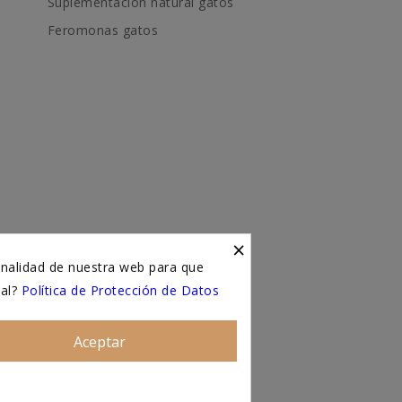
Suplementación natural gatos
Feromonas gatos
×
onalidad de nuestra web para que
ial?
Política de Protección de Datos
Aceptar