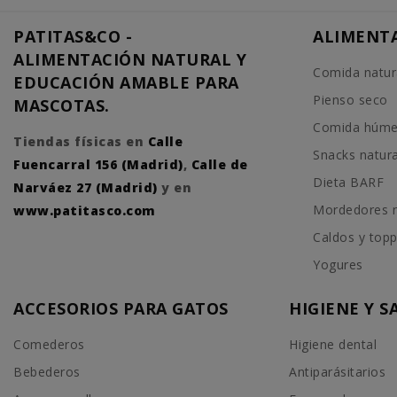
PATITAS&CO -
ALIMENT
ALIMENTACIÓN NATURAL Y
Comida natur
EDUCACIÓN AMABLE PARA
Pienso seco
MASCOTAS.
Comida húm
Tiendas físicas en
Calle
Snacks natur
Fuencarral 156 (Madrid)
,
Calle de
Dieta BARF
Narváez 27 (Madrid)
y en
Mordedores n
www.patitasco.com
Caldos y top
Yogures
ACCESORIOS PARA GATOS
HIGIENE Y 
Comederos
Higiene dental
Bebederos
Antiparásitarios