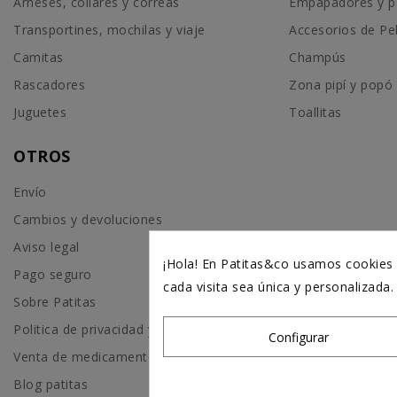
Arneses, collares y correas
Empapadores y p
Transportines, mochilas y viaje
Accesorios de Pe
Camitas
Champús
Rascadores
Zona pipí y popó
Juguetes
Toallitas
OTROS
Envío
Cambios y devoluciones
Aviso legal
¡Hola! En Patitas&co usamos cookies p
Pago seguro
cada visita sea única y personalizada
Sobre Patitas
Politica de privacidad y Cookies
Configurar
Venta de medicamentos
Blog patitas