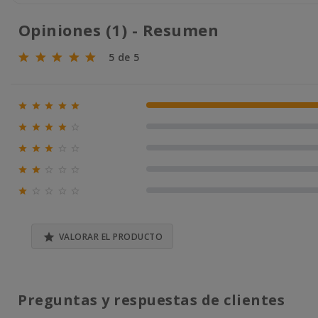
Opiniones (1) - Resumen
5 de 5





100% (1)





0% (0)





0% (0)





0% (0)





0% (0)

VALORAR EL PRODUCTO
Preguntas y respuestas de clientes