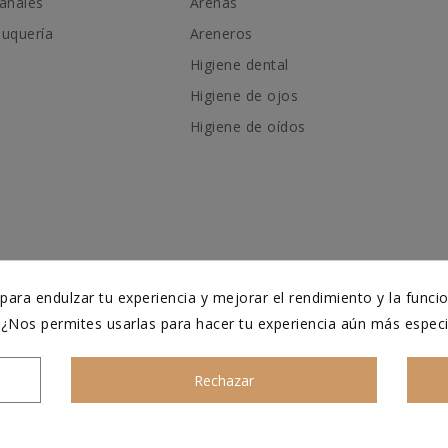
añales
Arenas
luquería
Areneros
Higiene dental
Higiene de ojos
Higiene de oídos
ara endulzar tu experiencia y mejorar el rendimiento y la funci
. ¿Nos permites usarlas para hacer tu experiencia aún más espec
Rechazar
Asesoramiento personalizado