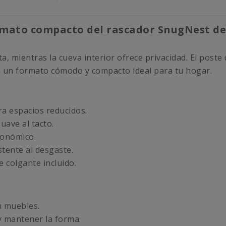
ormato compacto del rascador SnugNest d
 mientras la cueva interior ofrece privacidad. El poste d
n un formato cómodo y compacto ideal para tu hogar.
ara espacios reducidos.
uave al tacto.
onómico.
stente al desgaste.
e colgante incluido.
n muebles.
y mantener la forma.