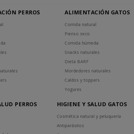
ACIÓN PERROS
ALIMENTACIÓN GATOS
al
Comida natural
Pienso seco
eda
Comida húmeda
ales
Snacks naturales
Dieta BARF
aturales
Mordedores naturales
pers
Caldos y toppers
Yogures
SALUD PERROS
HIGIENE Y SALUD GATOS
Cosmética natural y peluquería
Antiparásitos