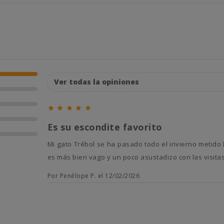





Es su escondite favorito
Mi gato Trébol se ha pasado todo el invierno metido la cueva de este rascador, calentito y feliz. Es ideal para él, que
es más bien vago y un poco asustadizo con las visitas
Por Penélope P. el 12/02/2026