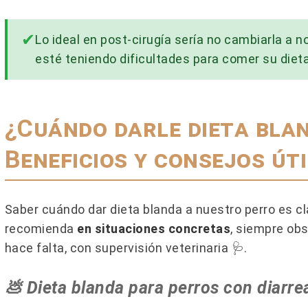
Lo ideal en post-cirugía sería no cambiarla a n
esté teniendo dificultades para comer su dieta
¿Cuándo darle dieta blan
Beneficios y consejos úti
 SI UN GATO ES
MI PERRO TOSE COMO SI
EMBRA
TUVIERA ALGO ATORADO EN
GARGANTA
io
Saber cuándo dar dieta blanda a nuestro perro es c
2 comentarios
diferenciar el sexo de
recomienda
en situaciones concretas
, siempre obs
¿Tu perro tose como si se estuvi
todos visuales y de
hace falta, con supervisión veterinaria 🩺.
ahogando? Puede parecer un
. Explicación
atragantamiento, pero hay much
💩 Dieta blanda para perros con diarre
otras causas detrás...