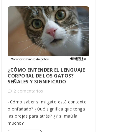
¿CÓMO ENTENDER EL LENGUAJE
CÓMO SABER
CORPORAL DE LOS GATOS?
MACHO O H
SEÑALES Y SIGNIFICADO
1 comentar
2 comentarios
Descubre cómo 
¿Cómo saber si mi gato está contento
tu gato con mé
o enfadado? ¿Qué significa que tenga
comportamiento
las orejas para atrás? ¿Y si maúlla
detallada,...
mucho?...
Leer más