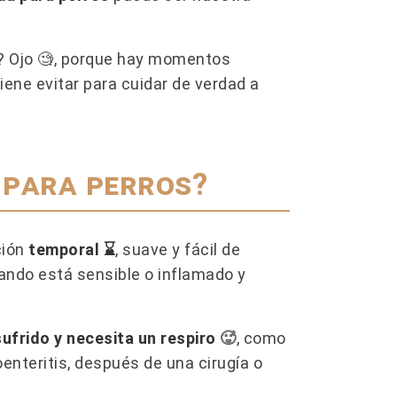
¿CÓMO USAR LAS FEROMONAS
EL GL
? Ojo 🧐, porque hay momentos
Y
PARA GATOS Y EVITAR LOS
PERRO
ERRORES MÁS COMUNES?
REAL?
ene evitar para cuidar de verdad a
r.
¿Las feromonas para gatos funcionan?
El glut
den
¿Se pueden utilizar en todas las
perros
r y
situaciones de estrés o conflicto entre
proble
 para perros?
gatos?...
Te...
Leer más
L
ción
temporal ⌛
, suave y fácil de
uando está sensible o inflamado y
ufrido y necesita un respiro
🥵​
, como
oenteritis, después de una cirugía o