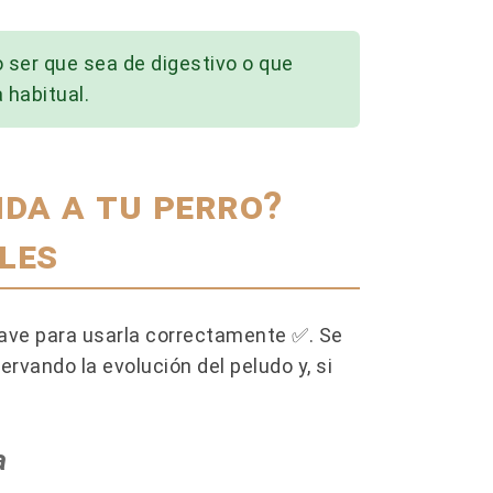
o ser que sea de digestivo o que
 habitual.
da a tu perro?
les
LOS 12 MEJORES PIENSOS PARA
CÓMO 
 LA
PERROS EN 2026: MARCAS QUE
MURI
NOS ENCANTAN
DESPE
lave para usarla correctamente ✅​. Se
14 
👉 ¿Buscas el mejor pienso para tu
ervando la evolución del peludo y, si
perrete? 🐶✨ No te dejes llevar por las
era
La mue
marcas más anunciadas. Descubre top
experi
de...
as
artícu
a
comune
Leer más