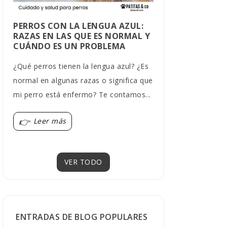
PERROS CON LA LENGUA AZUL:
CARBÓN AC
RAZAS EN LAS QUE ES NORMAL Y
PERROS: US
CUÁNDO ES UN PROBLEMA
PRECAUCIO
¿Qué perros tienen la lengua azul? ¿Es
El carbón acti
normal en algunas razas o significa que
funciona en ca
mi perro está enfermo? Te contamos...
indicación vet
sirve y...
Leer más
Leer más
VER TODO
ENTRADAS DE BLOG POPULARES