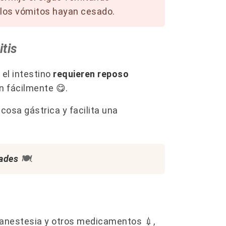
 los vómitos hayan cesado.
itis
el intestino
requieren reposo
 fácilmente 😋​.
cosa gástrica y facilita una
dades
​🍽️​
.
 anestesia y otros medicamentos 💉,