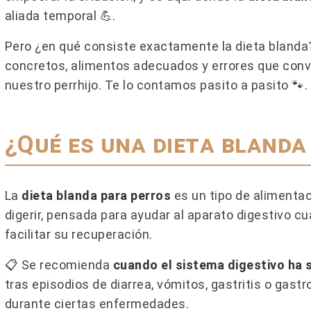
aliada temporal 💪.
TIVADO PARA
¿QUÉ BEBEDERO SE ADAPTA
Pero ¿en qué consiste exactamente la dieta blanda
OS, CÓMO DARLO Y
MEJOR A LA PERSONALIDAD 
NES
LOS HÁBITOS DE TU GATO?
concretos, alimentos adecuados y errores que convi
nuestro perrhijo. Te lo contamos pasito a pasito 🐾.
vado en perros solo
Cada gato tiene su forma de bebe
sos concretos y bajo
Descubre qué características pue
erinaria. Descubre cuándo
encajar mejor con su forma de se
¿Qué es una dieta blanda
sus...
Leer más
La
dieta blanda para perros
es un tipo de alimenta
digerir, pensada para ayudar al aparato digestivo c
facilitar su recuperación.
📋 Se recomienda
cuando el sistema digestivo ha s
tras episodios de diarrea, vómitos, gastritis o gastr
durante ciertas enfermedades.