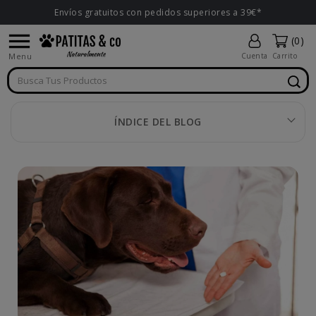
Envíos gratuitos con pedidos superiores a 39€*

(0)
Menu
Cuenta
Carrito
ÍNDICE DEL BLOG