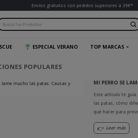
Envíos gratuitos con pedidos superiores a 39€*
SCUE
ESPECIAL VERANO
TOP MARCAS
CIONES POPULARES
MI PERRO SE LA
Este artículo te guí
las patas, cómo dife
qué hacer para preve
Leer más