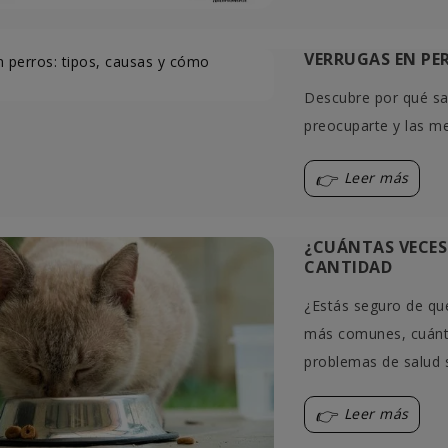
¿Tu perro tose como si se estuvi
todos visuales y de
ahogando? Puede parecer un
. Explicación
VERRUGAS EN PE
atragantamiento, pero hay much
otras causas detrás...
Descubre por qué sa
preocuparte y las me
Leer más
Leer más
¿CUÁNTAS VECES
CANTIDAD
¿Estás seguro de qu
más comunes, cuánto
problemas de salud s
Leer más