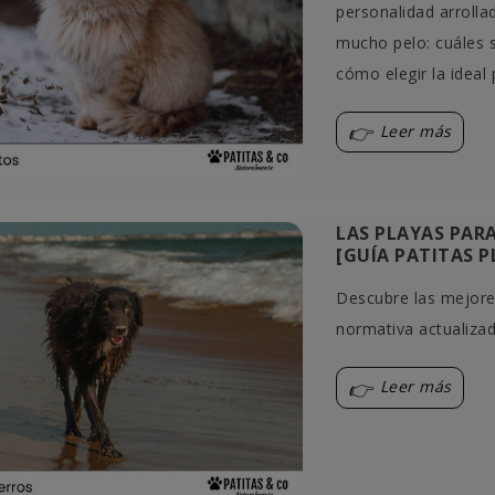
personalidad arrolla
mucho pelo: cuáles 
cómo elegir la ideal 
Leer más
LAS PLAYAS PARA
[GUÍA PATITAS P
Descubre las mejores
normativa actualizad
Leer más
 SI UN GATO ES
MI PERRO TOSE COMO SI
EMBRA
TUVIERA ALGO ATORADO EN
GARGANTA
io
2 comentarios
diferenciar el sexo de