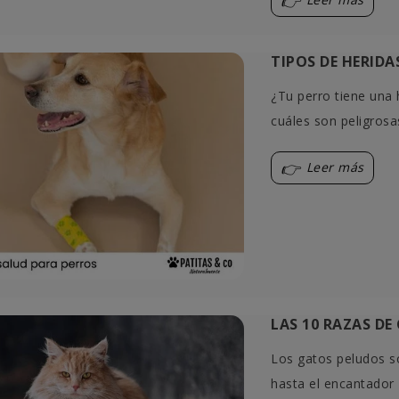
TIPOS DE HERID
¿Tu perro tiene una 
cuáles son peligrosa
TIVADO PARA
¿QUÉ BEBEDERO SE ADAPTA
Leer más
OS, CÓMO DARLO Y
MEJOR A LA PERSONALIDAD 
NES
LOS HÁBITOS DE TU GATO?
vado en perros solo
Cada gato tiene su forma de bebe
sos concretos y bajo
Descubre qué características pue
erinaria. Descubre cuándo
encajar mejor con su forma de se
sus...
LAS 10 RAZAS D
Leer más
Los gatos peludos s
hasta el encantador