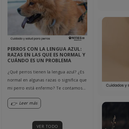
PERROS CON LA LENGUA AZUL:
CARBÓN AC
RAZAS EN LAS QUE ES NORMAL Y
PERROS: US
CUÁNDO ES UN PROBLEMA
PRECAUCIO
¿Qué perros tienen la lengua azul? ¿Es
El carbón acti
normal en algunas razas o significa que
funciona en ca
mi perro está enfermo? Te contamos...
indicación vet
sirve y...
Leer más
Leer más
VER TODO