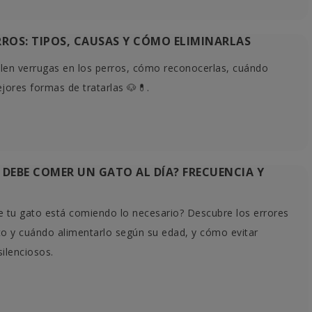
perrete? 🐶✨ No te dejes llevar por las
era
La mue
marcas más anunciadas. Descubre top
experi
RROS: TIPOS, CAUSAS Y CÓMO ELIMINARLAS
de...
as
artícu
comune
len verrugas en los perros, cómo reconocerlas, cuándo
Leer más
jores formas de tratarlas 🐶💊.
L
 DEBE COMER UN GATO AL DÍA? FRECUENCIA Y
e tu gato está comiendo lo necesario? Descubre los errores
 y cuándo alimentarlo según su edad, y cómo evitar
ilenciosos.