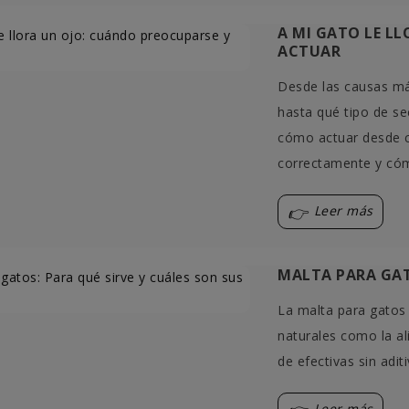
A MI GATO LE L
ACTUAR
Desde las causas má
hasta qué tipo de s
cómo actuar desde ca
correctamente y cóm
Leer más
MALTA PARA GAT
La malta para gatos 
naturales como la al
de efectivas sin adit
Leer más