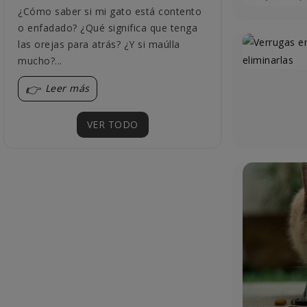
¿Cómo saber si mi gato está contento
tu gato con mé
o enfadado? ¿Qué significa que tenga
comportamiento
las orejas para atrás? ¿Y si maúlla
detallada,...
mucho?...
Leer más
Leer más
VER TODO