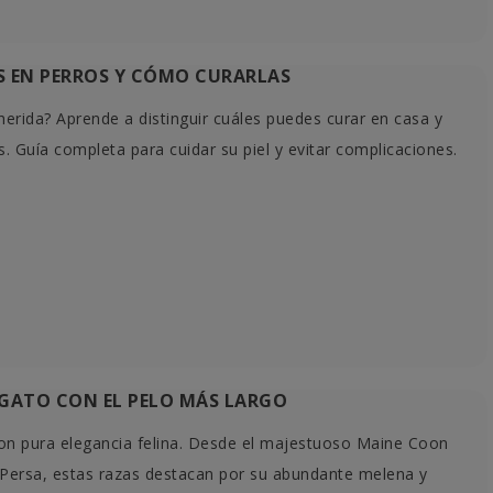
AS EN PERROS Y CÓMO CURARLAS
herida? Aprende a distinguir cuáles puedes curar en casa y
s. Guía completa para cuidar su piel y evitar complicaciones.
¿CÓMO USAR LAS FEROMONAS
EL GL
Y
PARA GATOS Y EVITAR LOS
PERRO
ERRORES MÁS COMUNES?
REAL?
r.
¿Las feromonas para gatos funcionan?
El glut
den
¿Se pueden utilizar en todas las
perros
r y
situaciones de estrés o conflicto entre
proble
gatos?...
Te...
E GATO CON EL PELO MÁS LARGO
Leer más
L
on pura elegancia felina. Desde el majestuoso Maine Coon
 Persa, estas razas destacan por su abundante melena y