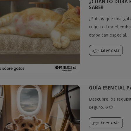
¿CUÁNTO DURA E
SABER
¿Sabías que una gata
cuánto dura el emba
etapa tan especial.
Leer más
GUÍA ESENCIAL P
Descubre los requisi
seguro. ✈🐶
Leer más