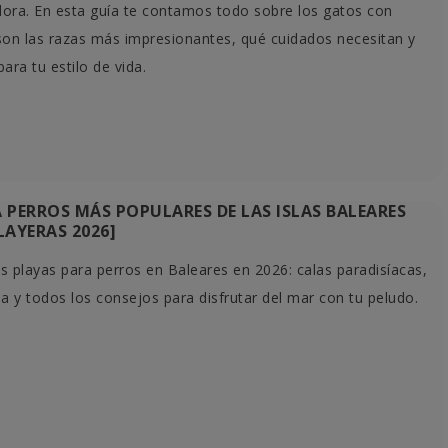
dora. En esta guía te contamos todo sobre los gatos con
son las razas más impresionantes, qué cuidados necesitan y
para tu estilo de vida.
 PERROS MÁS POPULARES DE LAS ISLAS BALEARES
LAYERAS 2026]
 playas para perros en Baleares en 2026: calas paradisíacas,
a y todos los consejos para disfrutar del mar con tu peludo.
LOS 12 MEJORES PIENSOS PARA
CÓMO 
 LA
PERROS EN 2026: MARCAS QUE
MURI
NOS ENCANTAN
DESPE
14 
👉 ¿Buscas el mejor pienso para tu