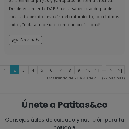
para eliminar pulgas y garrapatas de forma efectiva.
Desde entender la DAPP hasta saber cuándo puedes
tocar a tu peludo después del tratamiento, lo cubrimos
todo. ¡Cuida a tu peludo como un profesional!
Leer más
....
1
2
3
4
5
6
7
8
9
10
11
>
>|
Mostrando de 21 a 40 de 435 (22 páginas)
Únete a Patitas&co
Consejos útiles de cuidado y nutrición para tu
peludo ♥️