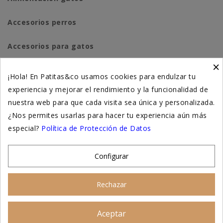
Accesorios perros
Accesorios para gatos
×
Higiene y salud perros
¡Hola! En Patitas&co usamos cookies para endulzar tu
experiencia y mejorar el rendimiento y la funcionalidad de
Higiene y salud gatos
nuestra web para que cada visita sea única y personalizada.
¿Nos permites usarlas para hacer tu experiencia aún más
Suplementación natural
especial?
Política de Protección de Datos
Otros
Configurar
Nuestras tiendas
Rechazar
© 2026 - Patitas&co, Alimentación natural y educación
Aceptar
Asesoramiento personalizado
amable