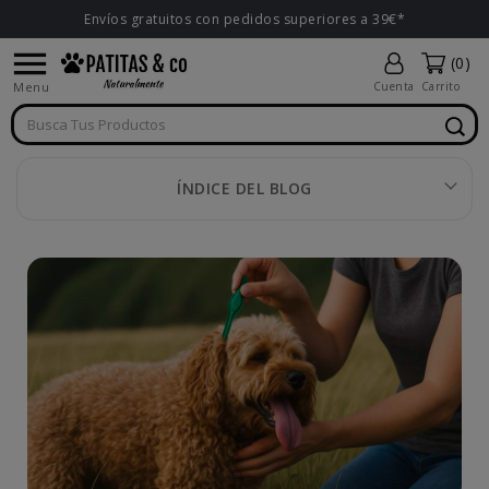
Envíos gratuitos con pedidos superiores a 39€*

(0)
Menu
Cuenta
Carrito
ÍNDICE DEL BLOG