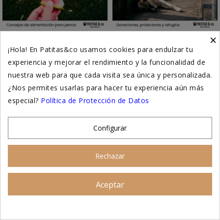
×
6 ALIMENTOS PARA
MALTRATO ANIMAL Y
¡Hola! En Patitas&co usamos cookies para endulzar tu
HIDRATAR A TU PERRO EN
PROTECTORA DE
VERANO
ANIMALES
experiencia y mejorar el rendimiento y la funcionalidad de
nuestra web para que cada visita sea única y personalizada.
1 comentario
El maltrato animal: una
¿Nos permites usarlas para hacer tu experiencia aún más
realidad que no podemos
Mantener a tu perro bien
especial?
Política de Protección de Datos
ignorar Cada año, miles de
hidratado es crucial para su
perros y gatos sufren a causa
salud, especialmente en
del...
verano. Incorpora estos
Configurar
alimentos...
Leer más
Rechazar
Leer más
Aceptar
Asesoramiento personalizado
Únete a Patitas&co